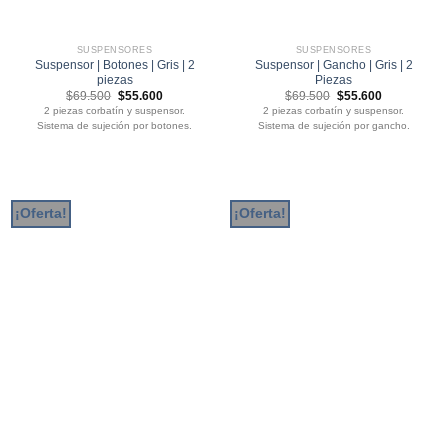
SUSPENSORES
SUSPENSORES
Suspensor | Botones | Gris | 2
Suspensor | Gancho | Gris | 2
piezas
Piezas
El
El
El
El
$
69.500
$
55.600
$
69.500
$
55.600
precio
precio
precio
precio
2 piezas corbatín y suspensor.
2 piezas corbatín y suspensor.
original
actual
original
actual
Sistema de sujeción por botones.
Sistema de sujeción por gancho.
era:
es:
era:
es:
$69.500.
$55.600.
$69.500.
$55.600.
¡Oferta!
¡Oferta!