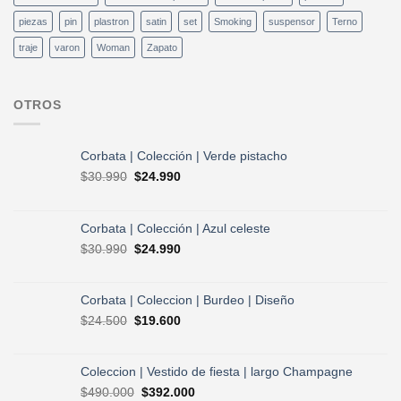
piezas
pin
plastron
satin
set
Smoking
suspensor
Terno
traje
varon
Woman
Zapato
OTROS
Corbata | Colección | Verde pistacho
El
El
$
30.990
$
24.990
precio
precio
original
actual
era:
es:
Corbata | Colección | Azul celeste
$30.990.
$24.990.
El
El
$
30.990
$
24.990
precio
precio
original
actual
era:
es:
Corbata | Coleccion | Burdeo | Diseño
$30.990.
$24.990.
El
El
$
24.500
$
19.600
precio
precio
original
actual
era:
es:
Coleccion | Vestido de fiesta | largo Champagne
$24.500.
$19.600.
El
El
$
490.000
$
392.000