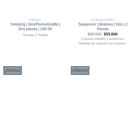
TRAJES
SUSPENSORES
Smoking | Gris/Plomo/Grafito |
Suspensor | Botones | Gris | 2
Dos piezas | 168-56
Piezas
El
El
$
69.500
$
55.600
Thomas J. Fiedler
precio
precio
2 piezas corbatín y suspensor.
original
actual
Sistema de sujeción por botones.
era:
es:
$69.500.
$55.600.
¡Oferta!
¡Oferta!