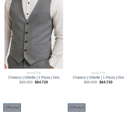
GILLETTE
GILLETTE
Chaleco | Gillette | 1 Pieza | Gris
Chaleco | Gillette | 1 Pieza | Gris
El
El
El
El
$
80.900
$
64.720
$
80.900
$
64.720
precio
precio
precio
precio
original
actual
original
actual
era:
es:
era:
es:
$80.900.
$64.720.
$80.900.
$64.720.
¡Oferta!
¡Oferta!