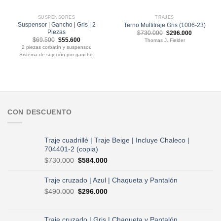
SUSPENSORES
TRAJES
Suspensor | Gancho | Gris | 2
Terno Multitraje Gris (1006-23)
Piezas
El
El
$
730.000
$
296.000
precio
precio
El
El
$
69.500
$
55.600
Thomas J. Fielder
original
actual
precio
precio
2 piezas corbatín y suspensor.
era:
es:
original
actual
$730.000.
$296.000.
Sistema de sujeción por gancho.
era:
es:
$69.500.
$55.600.
CON DESCUENTO
Traje cuadrillé | Traje Beige | Incluye Chaleco |
704401-2 (copia)
El
El
$
730.000
$
584.000
precio
precio
original
actual
Traje cruzado | Azul | Chaqueta y Pantalón
era:
es:
El
El
$
490.000
$
296.000
$730.000.
$584.000.
precio
precio
original
actual
era:
es:
Traje cruzado | Gris | Chaqueta y Pantalón