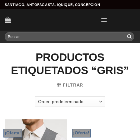
Skip
SANTIAGO, ANTOFAGASTA, IQUIQUE, CONCEPCION
to
content
Buscar
por:
PRODUCTOS
ETIQUETADOS “GRIS”
FILTRAR
¡Oferta!
¡Oferta!