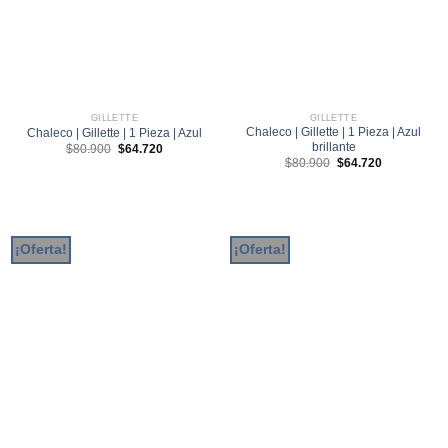
GILLETTE
GILLETTE
Chaleco | Gillette | 1 Pieza | Azul
Chaleco | Gillette | 1 Pieza | Azul
brillante
El
El
$
80.900
$
64.720
precio
precio
El
El
$
80.900
$
64.720
original
actual
precio
precio
era:
es:
original
actual
$80.900.
$64.720.
era:
es:
$80.900.
$64.720.
¡Oferta!
¡Oferta!