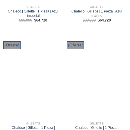
GILLETTE
GILLETTE
Chaleco | Gillette | 1 Pieza | Azul
Chaleco | Gillette | 1 Pieza | Azul
imperial
marino
El
El
El
El
$
80.900
$
64.720
$
80.900
$
64.720
precio
precio
precio
precio
original
actual
original
actual
era:
es:
era:
es:
$80.900.
$64.720.
$80.900.
$64.720.
¡Oferta!
¡Oferta!
GILLETTE
GILLETTE
Chaleco | Gillette | 1 Pieza |
Chaleco | Gillette | 1 Pieza |