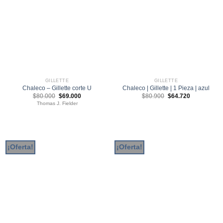
GILLETTE
GILLETTE
Chaleco – Gillette corte U
Chaleco | Gillette | 1 Pieza | azul
El
El
El
El
$
80.000
$
69.000
$
80.900
$
64.720
precio
precio
precio
precio
Thomas J. Fielder
original
actual
original
actual
era:
es:
era:
es:
$80.000.
$69.000.
$80.900.
$64.720.
¡Oferta!
¡Oferta!