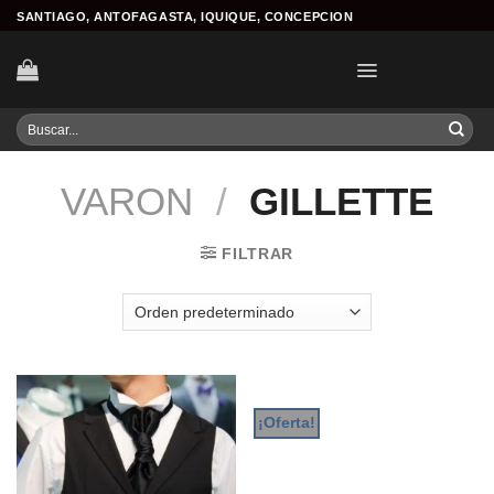
Skip
SANTIAGO, ANTOFAGASTA, IQUIQUE, CONCEPCION
to
content
Buscar
por:
VARON
/
GILLETTE
FILTRAR
¡Oferta!