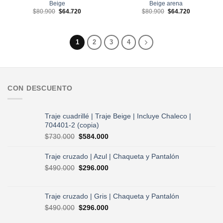
Beige
Beige arena
El
El
El
El
$
80.900
$
64.720
$
80.900
$
64.720
precio
precio
precio
precio
original
actual
original
actual
era:
es:
era:
es:
$80.900.
$64.720.
$80.900.
$64.720.
1
2
3
4
CON DESCUENTO
Traje cuadrillé | Traje Beige | Incluye Chaleco |
704401-2 (copia)
El
El
$
730.000
$
584.000
precio
precio
original
actual
Traje cruzado | Azul | Chaqueta y Pantalón
era:
es:
El
El
$
490.000
$
296.000
$730.000.
$584.000.
precio
precio
original
actual
era:
es:
Traje cruzado | Gris | Chaqueta y Pantalón
$490.000.
$296.000.
El
El
$
490.000
$
296.000
precio
precio