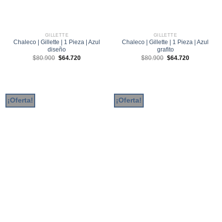
GILLETTE
GILLETTE
Chaleco | Gillette | 1 Pieza | Azul
Chaleco | Gillette | 1 Pieza | Azul
diseño
grafito
El
El
El
El
$
80.900
$
64.720
$
80.900
$
64.720
precio
precio
precio
precio
original
actual
original
actual
era:
es:
era:
es:
$80.900.
$64.720.
$80.900.
$64.720.
¡Oferta!
¡Oferta!