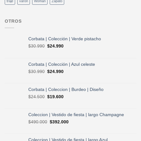
traje
varon
Woman
Zapato
OTROS
Corbata | Colección | Verde pistacho
El
El
$
30.990
$
24.990
precio
precio
original
actual
era:
es:
Corbata | Colección | Azul celeste
$30.990.
$24.990.
El
El
$
30.990
$
24.990
precio
precio
original
actual
era:
es:
Corbata | Coleccion | Burdeo | Diseño
$30.990.
$24.990.
El
El
$
24.500
$
19.600
precio
precio
original
actual
era:
es:
Coleccion | Vestido de fiesta | largo Champagne
$24.500.
$19.600.
El
El
$
490.000
$
392.000
precio
precio
original
actual
era:
es:
Coleccion | Vestido de fiesta | largo Azul