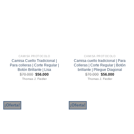
CAMISA PROTOCOLO
CAMISA PROTOCOLO
Camisa Cuello Tradicional |
Camisa cuello tradicional | Para
Para colleras | Corte Regular |
Colleras | Corte Regular | Botón
Botón Brillante | Lisa
brillante | Pliegue Diagonal
El
El
El
El
$
70.000
$
56.000
$
70.000
$
56.000
precio
precio
precio
precio
Thomas J. Fiedler
Thomas J. Fiedler
original
actual
original
actual
era:
es:
era:
es:
$70.000.
$56.000.
$70.000.
$56.000.
¡Oferta!
¡Oferta!