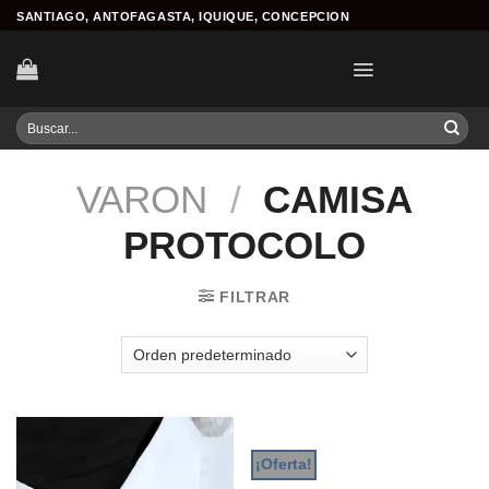
Skip
SANTIAGO, ANTOFAGASTA, IQUIQUE, CONCEPCION
to
content
Buscar
por:
VARON
/
CAMISA
PROTOCOLO
FILTRAR
¡Oferta!