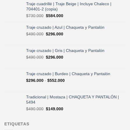
Traje cuadrillé | Traje Beige | Incluye Chaleco |
704401-2 (copia)
El
El
$
730.000
$
584.000
precio
precio
original
actual
Traje cruzado | Azul | Chaqueta y Pantalón
era:
es:
El
El
$
490.000
$
296.000
$730.000.
$584.000.
precio
precio
original
actual
era:
es:
Traje cruzado | Gris | Chaqueta y Pantalón
$490.000.
$296.000.
El
El
$
490.000
$
296.000
precio
precio
original
actual
era:
es:
Traje cruzado | Burdeo | Chaqueta y Pantalón
$490.000.
$296.000.
Rango
$
296.000
-
$
552.000
de
precios:
desde
Tradicional | Mostaza | CHAQUETA Y PANTALÓN |
$296.000
5494
hasta
El
El
$
490.000
$
149.000
$552.000
precio
precio
original
actual
ETIQUETAS
era:
es:
$490.000.
$149.000.