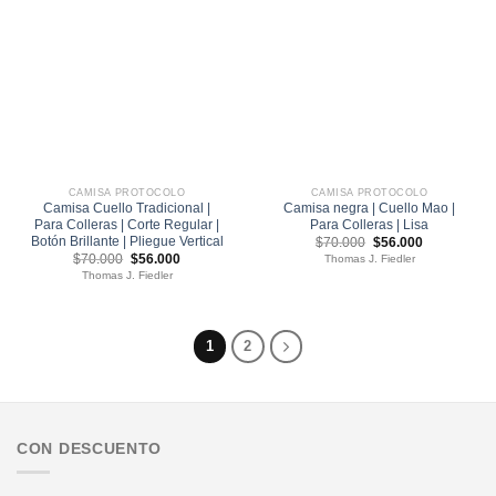
CAMISA PROTOCOLO
CAMISA PROTOCOLO
Camisa Cuello Tradicional |
Camisa negra | Cuello Mao |
Para Colleras | Corte Regular |
Para Colleras | Lisa
Botón Brillante | Pliegue Vertical
El
El
$
70.000
$
56.000
precio
precio
El
El
$
70.000
$
56.000
Thomas J. Fiedler
original
actual
precio
precio
Thomas J. Fiedler
era:
es:
original
actual
$70.000.
$56.000.
era:
es:
$70.000.
$56.000.
1
2
CON DESCUENTO