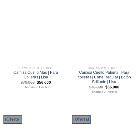
CAMISA PROTOCOLO
CAMISA PROTOCOLO
Camisa Cuello Mao | Para
Camisa Cuello Paloma | Para
Colleras | Lisa
colleras | Corte Regular | Botón
Brillante | Lisa
El
El
$
70.000
$
56.000
precio
precio
El
El
$
70.000
$
56.000
Thomas J. Fiedler
original
actual
precio
precio
Thomas J. Fiedler
era:
es:
original
actual
$70.000.
$56.000.
era:
es:
$70.000.
$56.000.
¡Oferta!
¡Oferta!