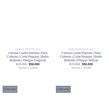
CAMISA PROTOCOLO
CAMISA PROTOCOLO
Camisa Cuello Paloma | Para
Camisa Cuello Paloma | Para
Colleras | Corte Regular | Botón
Colleras | Corte Regular | Botón
Brillante | Pliegue Diagonal
Brillante | Pliegue Vertical
El
El
El
El
$
70.000
$
56.000
$
70.000
$
56.000
precio
precio
precio
precio
Thomas J. Fiedler
Thomas J. Fiedler
original
actual
original
actual
era:
es:
era:
es:
$70.000.
$56.000.
$70.000.
$56.000.
¡Oferta!
¡Oferta!