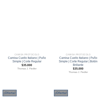
CAMISA PROTOCOLO
CAMISA PROTOCOLO
Camisa Cuello Italiano | Puño
Camisa Cuello Italiano | Puño
Simple | Corte Regular
Simple | Corte Regular | Botón
Brillante
$
35.000
$
35.000
Thomas J. Fiedler
Thomas J. Fiedler
¡Oferta!
¡Oferta!