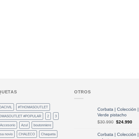
QUETAS
OTROS
DACIVIL
#THOMASOUTLET
Corbata | Colección |
Verde pistacho
OMASOUTLET #POPULAR
2
3
El
El
$
30.990
$
24.990
Accesorio
Azul
boutonniere
precio
pre
original
act
Corbata | Colección |
sa novio
CHALECO
Chaqueta
era:
es: