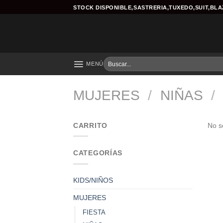
Skip
STOCK DISPONIBLE,SASTRERIA,TUXEDO,SUIT,BL
to
content
Buscar
MENÚ
por:
MUJERES
/
NIÑAS
/
CARRITO
No s
CATEGORÍAS
KIDS/NIÑOS
MUJERES
FIESTA