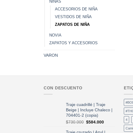
NIÑAS
ACCESORIOS DE NIÑA
VESTIDOS DE NIÑA
ZAPATOS DE NIÑA
NOVIA
ZAPATOS Y ACCESORIOS
VARON
CON DESCUENTO
ETI
#BO
Traje cuadrillé | Traje
Beige | Incluye Chaleco |
#TH
704401-2 (copia)
4
El
El
$
730.000
$
584.000
precio
precio
Cami
Traje cruzado | Azul |
original
actual