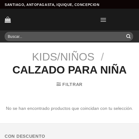
Skip
SANTIAGO, ANTOFAGASTA, IQUIQUE, CONCEPCION
to
content
Buscar
por:
KIDS/NIÑOS
/
CALZADO PARA NIÑA
FILTRAR
No se han encontrado productos que coincidan con tu selección.
CON DESCUENTO