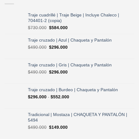
Traje cuadrillé | Traje Beige | Incluye Chaleco |
704401-2 (copia)
El
El
$
730.000
$
584.000
precio
precio
original
actual
Traje cruzado | Azul | Chaqueta y Pantalón
era:
es:
El
El
$
490.000
$
296.000
$730.000.
$584.000.
precio
precio
original
actual
era:
es:
Traje cruzado | Gris | Chaqueta y Pantalón
$490.000.
$296.000.
El
El
$
490.000
$
296.000
precio
precio
original
actual
era:
es:
Traje cruzado | Burdeo | Chaqueta y Pantalón
$490.000.
$296.000.
Rango
$
296.000
-
$
552.000
de
precios:
desde
Tradicional | Mostaza | CHAQUETA Y PANTALÓN |
$296.000
5494
hasta
El
El
$
490.000
$
149.000
$552.000
precio
precio
original
actual