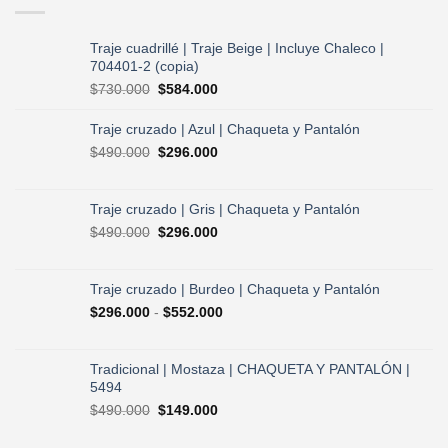
Traje cuadrillé | Traje Beige | Incluye Chaleco |
704401-2 (copia)
El
El
$
730.000
$
584.000
precio
precio
original
actual
Traje cruzado | Azul | Chaqueta y Pantalón
era:
es:
El
El
$
490.000
$
296.000
$730.000.
$584.000.
precio
precio
original
actual
era:
es:
Traje cruzado | Gris | Chaqueta y Pantalón
$490.000.
$296.000.
El
El
$
490.000
$
296.000
precio
precio
original
actual
era:
es:
Traje cruzado | Burdeo | Chaqueta y Pantalón
$490.000.
$296.000.
Rango
$
296.000
-
$
552.000
de
precios:
desde
Tradicional | Mostaza | CHAQUETA Y PANTALÓN |
$296.000
5494
hasta
El
El
$
490.000
$
149.000
$552.000
precio
precio
original
actual