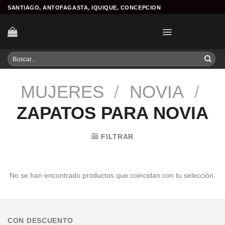
Skip
SANTIAGO, ANTOFAGASTA, IQUIQUE, CONCEPCION
to
content
Buscar
por:
MUJERES
/
NOVIA
/
ZAPATOS PARA NOVIA
FILTRAR
No se han encontrado productos que coincidan con tu selección.
CON DESCUENTO