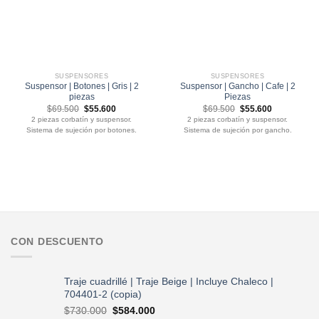
SUSPENSORES
SUSPENSORES
Suspensor | Botones | Gris | 2
Suspensor | Gancho | Cafe | 2
piezas
Piezas
El
El
El
El
$
69.500
$
55.600
$
69.500
$
55.600
precio
precio
precio
precio
2 piezas corbatín y suspensor.
2 piezas corbatín y suspensor.
original
actual
original
actual
Sistema de sujeción por botones.
Sistema de sujeción por gancho.
era:
es:
era:
es:
$69.500.
$55.600.
$69.500.
$55.600.
CON DESCUENTO
Traje cuadrillé | Traje Beige | Incluye Chaleco |
704401-2 (copia)
El
El
$
730.000
$
584.000