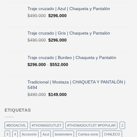
precio
precio
original
actual
Traje cruzado | Azul | Chaqueta y Pantalón
era:
es:
El
El
$
490.000
$
296.000
$730.000.
$584.000.
precio
precio
original
actual
era:
es:
Traje cruzado | Gris | Chaqueta y Pantalón
$490.000.
$296.000.
El
El
$
490.000
$
296.000
precio
precio
original
actual
era:
es:
Traje cruzado | Burdeo | Chaqueta y Pantalón
$490.000.
$296.000.
Rango
$
296.000
-
$
552.000
de
precios:
desde
Tradicional | Mostaza | CHAQUETA Y PANTALÓN |
$296.000
5494
hasta
El
El
$
490.000
$
149.000
$552.000
precio
precio
original
actual
ETIQUETAS
era:
es:
$490.000.
$149.000.
#BODACIVIL
#THOMASOUTLET
#THOMASOUTLET #POPULAR
2
3
4
Accesorio
Azul
boutonniere
Camisa novio
CHALECO