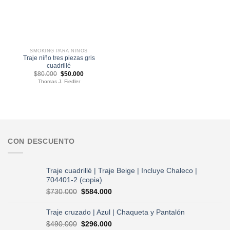
SMOKING PARA NIÑOS
Traje niño tres piezas gris
cuadrillé
El
El
$
80.000
$
50.000
precio
precio
Thomas J. Fiedler
original
actual
era:
es:
$80.000.
$50.000.
CON DESCUENTO
Traje cuadrillé | Traje Beige | Incluye Chaleco |
704401-2 (copia)
El
El
$
730.000
$
584.000
precio
precio
original
actual
Traje cruzado | Azul | Chaqueta y Pantalón
era:
es:
El
El
$
490.000
$
296.000
$730.000.
$584.000.