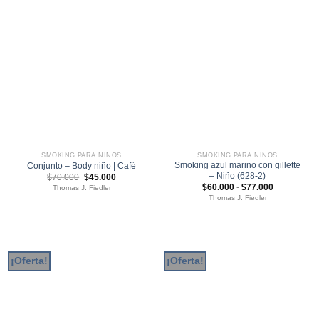
SMOKING PARA NIÑOS
SMOKING PARA NIÑOS
Smoking azul marino con gillette
Conjunto – Body niño | Café
– Niño (628-2)
El
El
$
70.000
$
45.000
precio
precio
Rango
$
60.000
-
$
77.000
Thomas J. Fiedler
original
actual
de
Thomas J. Fiedler
era:
es:
precios:
$70.000.
$45.000.
desde
$60.000
hasta
$77.000
¡Oferta!
¡Oferta!