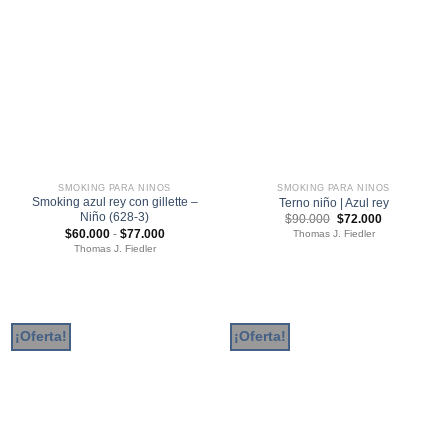
SMOKING PARA NIÑOS
SMOKING PARA NIÑOS
Smoking azul rey con gillette –
Terno niño | Azul rey
Niño (628-3)
El
El
$
90.000
$
72.000
precio
precio
Rango
$
60.000
-
$
77.000
Thomas J. Fiedler
original
actual
de
Thomas J. Fiedler
era:
es:
precios:
$90.000.
$72.000.
desde
$60.000
hasta
$77.000
¡Oferta!
¡Oferta!