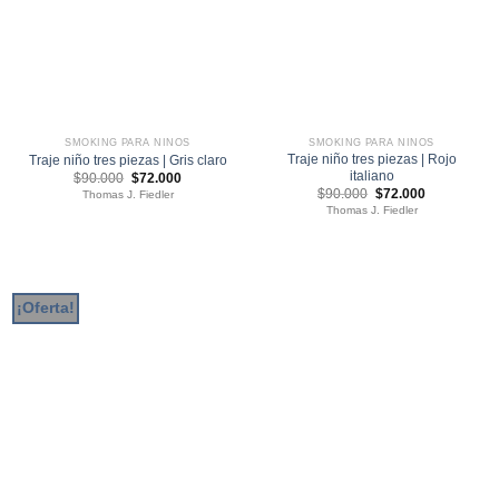
SMOKING PARA NIÑOS
SMOKING PARA NIÑOS
Traje niño tres piezas | Rojo
Traje niño tres piezas | Gris claro
italiano
El
El
$
90.000
$
72.000
precio
precio
El
El
$
90.000
$
72.000
Thomas J. Fiedler
original
actual
precio
precio
Thomas J. Fiedler
era:
es:
original
actual
$90.000.
$72.000.
era:
es:
$90.000.
$72.000.
¡Oferta!