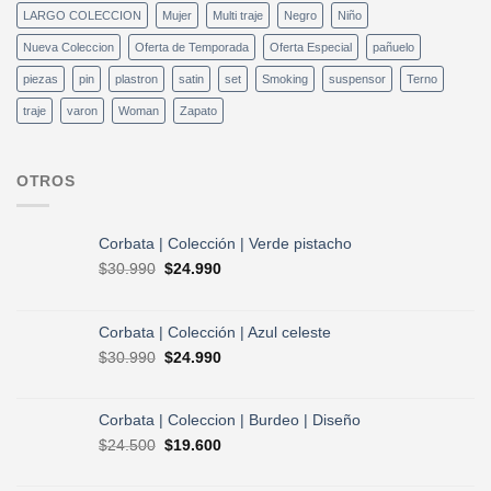
LARGO COLECCION
Mujer
Multi traje
Negro
Niño
Nueva Coleccion
Oferta de Temporada
Oferta Especial
pañuelo
piezas
pin
plastron
satin
set
Smoking
suspensor
Terno
traje
varon
Woman
Zapato
OTROS
Corbata | Colección | Verde pistacho
El
El
$
30.990
$
24.990
precio
precio
original
actual
era:
es:
Corbata | Colección | Azul celeste
$30.990.
$24.990.
El
El
$
30.990
$
24.990
precio
precio
original
actual
era:
es:
Corbata | Coleccion | Burdeo | Diseño
$30.990.
$24.990.
El
El
$
24.500
$
19.600
precio
precio
original
actual