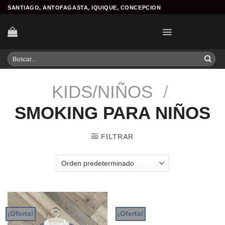
Skip
SANTIAGO, ANTOFAGASTA, IQUIQUE, CONCEPCION
to
content
Buscar
por:
KIDS/NIÑOS
/
SMOKING PARA NIÑOS
FILTRAR
¡Oferta!
¡Oferta!