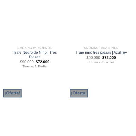
SMOKING PARA NIÑOS
SMOKING PARA NIÑOS
Traje Negro de Niño | Tres
Traje niño tres piezas | Azul rey
Piezas
El
El
$
90.000
$
72.000
precio
precio
El
El
$
90.000
$
72.000
Thomas J. Fiedler
original
actual
precio
precio
Thomas J. Fiedler
era:
es:
original
actual
$90.000.
$72.000.
era:
es:
$90.000.
$72.000.
¡Oferta!
¡Oferta!