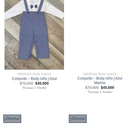
SMOKING PARA NIÑOS
SMOKING PARA NIÑOS
Conjunto – Body niño | Azul
Conjunto – Body niño | Azul
Marino
El
El
$
70.000
$
45.000
precio
precio
El
El
$
70.000
$
45.000
Thomas J. Fiedler
original
actual
precio
precio
Thomas J. Fiedler
era:
es:
original
actual
$70.000.
$45.000.
era:
es:
$70.000.
$45.000.
¡Oferta!
¡Oferta!