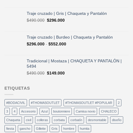
precio
precio
original
actual
era:
es:
Traje cruzado | Gris | Chaqueta y Pantalón
$490.000.
$296.000.
El
El
$
490.000
$
296.000
precio
precio
original
actual
era:
es:
Traje cruzado | Burdeo | Chaqueta y Pantalón
$490.000.
$296.000.
Rango
$
296.000
-
$
552.000
de
precios:
desde
Tradicional | Mostaza | CHAQUETA Y PANTALÓN |
$296.000
5494
hasta
El
El
$
490.000
$
149.000
$552.000
precio
precio
original
actual
ETIQUETAS
era:
es:
$490.000.
$149.000.
#BODACIVIL
#THOMASOUTLET
#THOMASOUTLET #POPULAR
2
3
4
Accesorio
Azul
boutonniere
Camisa novio
CHALECO
Chaqueta
civil
colleras
corbata
corbatín
desmontable
diseño
fiesta
gancho
Gillette
Gris
hombre
humita