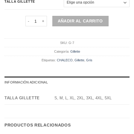
original
actual
TALLA GILLETTE
era:
es:
$80.900.
$64.720.
Chaleco | Gillette | 1 Pieza | Gris cantidad
AÑADIR AL CARRITO
SKU:
G-7
Categoría:
Gillette
Etiquetas:
CHALECO
,
Gillette
,
Gris
INFORMACIÓN ADICIONAL
TALLA GILLETTE
S, M, L, XL, 2XL, 3XL, 4XL, 5XL
PRODUCTOS RELACIONADOS