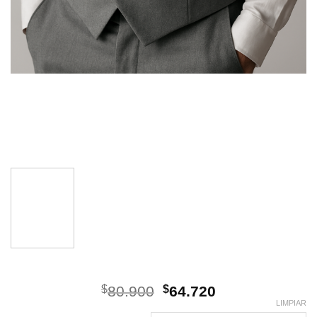
El
El
$
80.900
$
64.720
precio
precio
LIMPIAR