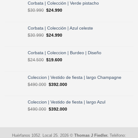
Corbata | Colección | Verde pistacho
El
El
$
30.990
$
24.990
precio
precio
original
actual
era:
es:
Corbata | Colección | Azul celeste
$30.990.
$24.990.
El
El
$
30.990
$
24.990
precio
precio
original
actual
era:
es:
Corbata | Coleccion | Burdeo | Diseño
$30.990.
$24.990.
El
El
$
24.500
$
19.600
precio
precio
original
actual
era:
es:
Coleccion | Vestido de fiesta | largo Champagne
$24.500.
$19.600.
El
El
$
490.000
$
392.000
precio
precio
original
actual
era:
es:
Coleccion | Vestido de fiesta | largo Azul
$490.000.
$392.000.
El
El
$
490.000
$
392.000
precio
precio
original
actual
era:
es:
$490.000.
$392.000.
Huérfanos 1052. Local 25. 2026 ©
Thomas J Fiedler.
Teléfono: