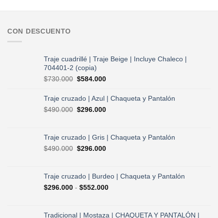
CON DESCUENTO
Traje cuadrillé | Traje Beige | Incluye Chaleco |
704401-2 (copia)
El
El
$
730.000
$
584.000
precio
precio
original
actual
Traje cruzado | Azul | Chaqueta y Pantalón
era:
es:
El
El
$
490.000
$
296.000
$730.000.
$584.000.
precio
precio
original
actual
era:
es:
Traje cruzado | Gris | Chaqueta y Pantalón
$490.000.
$296.000.
El
El
$
490.000
$
296.000
precio
precio
original
actual
era:
es:
Traje cruzado | Burdeo | Chaqueta y Pantalón
$490.000.
$296.000.
Rango
$
296.000
-
$
552.000
de
precios:
desde
Tradicional | Mostaza | CHAQUETA Y PANTALÓN |