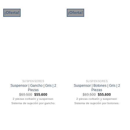
¡Oferta!
¡Oferta!
SUSPENSORES
SUSPENSORES
Suspensor | Gancho | Gris | 2
Suspensor | Botones | Gris | 2
Piezas
Piezas
El
El
El
El
$
69.500
$
55.600
$
69.500
$
55.600
precio
precio
precio
precio
2 piezas corbatín y suspensor.
2 piezas corbatín y suspensor.
original
actual
original
actual
Sistema de sujeción por gancho.
Sistema de sujeción por botones.
era:
es:
era:
es:
$69.500.
$55.600.
$69.500.
$55.600.