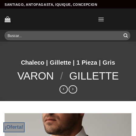
Skip
SANTIAGO, ANTOFAGASTA, IQUIQUE, CONCEPCION
to
content
Buscar
por:
Chaleco | Gillette | 1 Pieza | Gris
VARON
/
GILLETTE
¡Oferta!