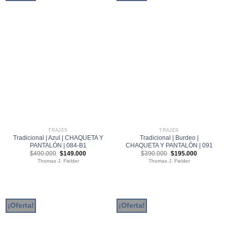
TRAJES
TRAJES
Tradicional | Azul | CHAQUETA Y
Tradicional | Burdeo |
PANTALÓN | 084-B1
CHAQUETA Y PANTALÓN | 091
El
El
El
El
$
490.000
$
149.000
$
390.000
$
195.000
precio
precio
precio
precio
Thomas J. Fielder
Thomas J. Fielder
original
actual
original
actual
era:
es:
era:
es:
$490.000.
$149.000.
$390.000.
$195.000.
¡Oferta!
¡Oferta!