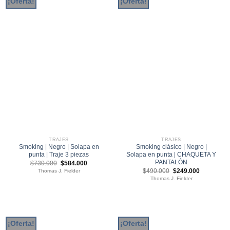
¡Oferta!
¡Oferta!
TRAJES
TRAJES
Smoking | Negro | Solapa en
Smoking clásico | Negro |
punta | Traje 3 piezas
Solapa en punta | CHAQUETA Y
PANTALÓN
El
El
$
730.000
$
584.000
precio
precio
El
El
$
490.000
$
249.000
Thomas J. Fielder
original
actual
precio
precio
Thomas J. Fielder
era:
es:
original
actual
$730.000.
$584.000.
era:
es:
$490.000.
$249.000.
¡Oferta!
¡Oferta!