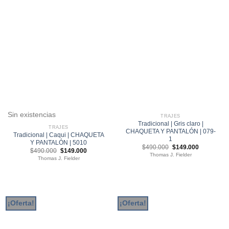
Sin existencias
TRAJES
Tradicional | Gris claro |
TRAJES
CHAQUETA Y PANTALÓN | 079-
Tradicional | Caqui | CHAQUETA
1
Y PANTALÓN | 5010
El
El
$
490.000
$
149.000
El
El
$
490.000
$
149.000
precio
precio
Thomas J. Fielder
precio
precio
original
actual
Thomas J. Fielder
original
actual
era:
es:
era:
es:
$490.000.
$149.000.
$490.000.
$149.000.
¡Oferta!
¡Oferta!