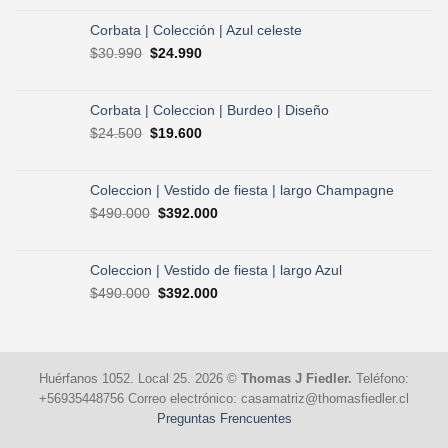
original
actual
era:
es:
Corbata | Colección | Azul celeste
$30.990.
$24.990.
El
El
$
30.990
$
24.990
precio
precio
original
actual
era:
es:
Corbata | Coleccion | Burdeo | Diseño
$30.990.
$24.990.
El
El
$
24.500
$
19.600
precio
precio
original
actual
era:
es:
Coleccion | Vestido de fiesta | largo Champagne
$24.500.
$19.600.
El
El
$
490.000
$
392.000
precio
precio
original
actual
era:
es:
Coleccion | Vestido de fiesta | largo Azul
$490.000.
$392.000.
El
El
$
490.000
$
392.000
precio
precio
original
actual
era:
es:
$490.000.
$392.000.
Huérfanos 1052. Local 25. 2026 ©
Thomas J Fiedler.
Teléfono:
+56935448756 Correo electrónico: casamatriz@thomasfiedler.cl
Preguntas Frencuentes