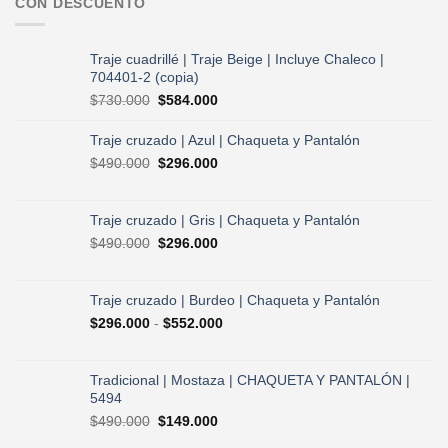
CON DESCUENTO
Traje cuadrillé | Traje Beige | Incluye Chaleco |
704401-2 (copia)
El
El
$
730.000
$
584.000
precio
precio
original
actual
Traje cruzado | Azul | Chaqueta y Pantalón
era:
es:
El
El
$
490.000
$
296.000
$730.000.
$584.000.
precio
precio
original
actual
era:
es:
Traje cruzado | Gris | Chaqueta y Pantalón
$490.000.
$296.000.
El
El
$
490.000
$
296.000
precio
precio
original
actual
era:
es:
Traje cruzado | Burdeo | Chaqueta y Pantalón
$490.000.
$296.000.
Rango
$
296.000
-
$
552.000
de
precios:
desde
Tradicional | Mostaza | CHAQUETA Y PANTALÓN |
$296.000
5494
hasta
El
El
$
490.000
$
149.000
$552.000
precio
precio