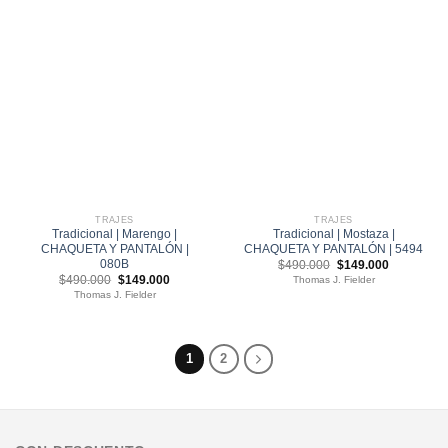
TRAJES
TRAJES
Tradicional | Marengo |
Tradicional | Mostaza |
CHAQUETA Y PANTALÓN |
CHAQUETA Y PANTALÓN | 5494
080B
El
El
$
490.000
$
149.000
precio
precio
El
El
$
490.000
$
149.000
Thomas J. Fielder
original
actual
precio
precio
Thomas J. Fielder
era:
es:
original
actual
$490.000.
$149.000.
era:
es:
$490.000.
$149.000.
1
2