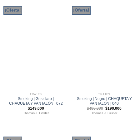
¡Oferta!
¡Oferta!
TRAJES
TRAJES
Smoking | Gris claro |
Smoking | Negro | CHAQUETA Y
CHAQUETA Y PANTALÓN | 072
PANTALÓN | 040
El
El
$
149.000
$
490.000
$
190.000
precio
precio
Thomas J. Fielder
Thomas J. Fielder
original
actual
era:
es:
$490.000.
$190.000.