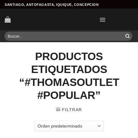
Skip
SANTIAGO, ANTOFAGASTA, IQUIQUE, CONCEPCION
to
content
Buscar
por:
PRODUCTOS
ETIQUETADOS
“#THOMASOUTLET
#POPULAR”
FILTRAR