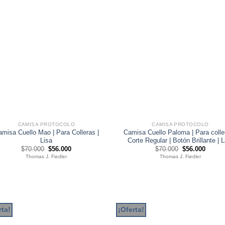
CAMISA PROTOCOLO
CAMISA PROTOCOLO
misa Cuello Mao | Para Colleras |
Camisa Cuello Paloma | Para colle
Lisa
Corte Regular | Botón Brillante | L
El
El
El
El
$
70.000
$
56.000
$
70.000
$
56.000
precio
precio
precio
precio
Thomas J. Fiedler
Thomas J. Fiedler
original
actual
original
actual
era:
es:
era:
es:
$70.000.
$56.000.
$70.000.
$56.00
rta!
¡Oferta!