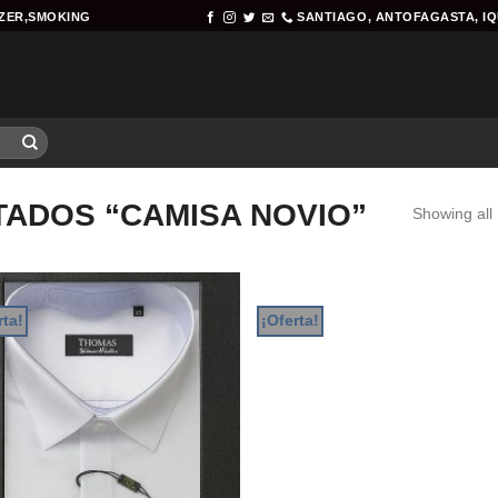
AZER,SMOKING
SANTIAGO, ANTOFAGASTA, I
ADOS “CAMISA NOVIO”
Showing all 
rta!
¡Oferta!