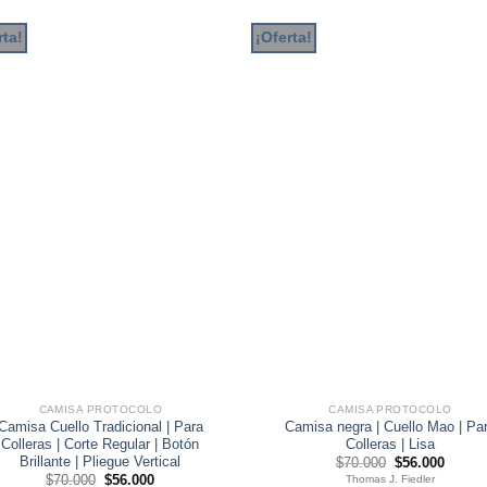
rta!
¡Oferta!
CAMISA PROTOCOLO
CAMISA PROTOCOLO
Camisa Cuello Tradicional | Para
Camisa negra | Cuello Mao | Pa
Colleras | Corte Regular | Botón
Colleras | Lisa
Brillante | Pliegue Vertical
El
El
$
70.000
$
56.000
precio
precio
El
El
$
70.000
$
56.000
Thomas J. Fiedler