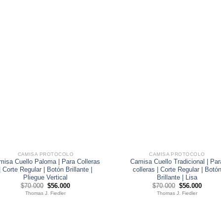
CAMISA PROTOCOLO
CAMISA PROTOCOLO
misa Cuello Paloma | Para Colleras
Camisa Cuello Tradicional | Par
| Corte Regular | Botón Brillante |
colleras | Corte Regular | Botó
Pliegue Vertical
Brillante | Lisa
El
El
El
El
$
70.000
$
56.000
$
70.000
$
56.000
precio
precio
precio
precio
Thomas J. Fiedler
Thomas J. Fiedler
original
actual
original
actual
era:
es:
era:
es:
$70.000.
$56.000.
$70.000.
$56.00