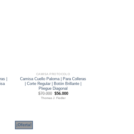
CAMISA PROTOCOLO
ras |
Camisa Cuello Paloma | Para Colleras
isa
| Corte Regular | Botón Brillante |
Pliegue Diagonal
El
El
$
70.000
$
56.000
precio
precio
Thomas J. Fiedler
original
actual
0.
era:
es:
$70.000.
$56.000.
¡Oferta!