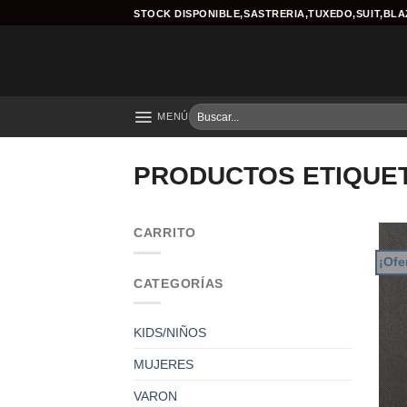
Skip
STOCK DISPONIBLE,SASTRERIA,TUXEDO,SUIT,BL
to
content
Buscar
MENÚ
por:
PRODUCTOS ETIQUET
CARRITO
¡Ofe
CATEGORÍAS
KIDS/NIÑOS
MUJERES
VARON