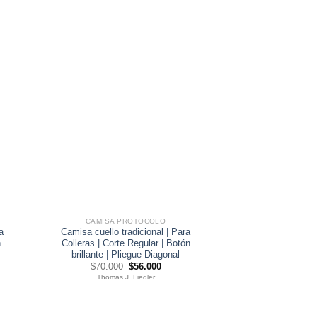
CAMISA PROTOCOLO
a
Camisa cuello tradicional | Para
n
Colleras | Corte Regular | Botón
brillante | Pliegue Diagonal
El
El
$
70.000
$
56.000
precio
precio
Thomas J. Fiedler
original
actual
era:
es:
0.
$70.000.
$56.000.