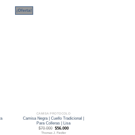
¡Oferta!
CAMISA PROTOCOLO
ra
Camisa Negra | Cuello Tradicional |
Para Colleras | Lisa
El
El
$
70.000
$
56.000
precio
precio
Thomas J. Fiedler