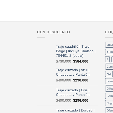
CON DESCUENTO
ETI
#BO
Traje cuadrillé | Traje
Beige | Incluye Chaleco |
#TH
704401-2 (copia)
4
El
El
$
730.000
$
584.000
precio
precio
Cami
Traje cruzado | Azul |
original
actual
Chaqueta y Pantalón
civil
era:
es:
$730.000.
$584.000.
El
El
$
490.000
$
296.000
desm
precio
precio
original
actual
Gillet
Traje cruzado | Gris |
era:
es:
Chaqueta y Pantalón
LAR
$490.000.
$296.000.
El
El
$
490.000
$
296.000
Negr
precio
precio
original
actual
Traje cruzado | Burdeo |
Ofer