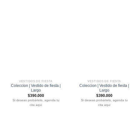
VESTIDOS DE FIESTA
VESTIDOS DE FIESTA
Coleccion | Vestido de fiesta |
Coleccion | Vestido de fiesta |
Largo
Largo
$
390.000
$
390.000
Si deseas probártelo, agenda tu
Si deseas probártelo, agenda tu
cita aqui
cita aqui