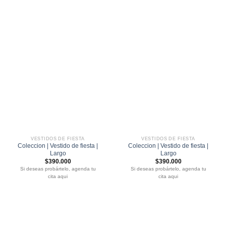
VESTIDOS DE FIESTA
VESTIDOS DE FIESTA
Coleccion | Vestido de fiesta |
Coleccion | Vestido de fiesta |
Largo
Largo
$
390.000
$
390.000
Si deseas probártelo, agenda tu
Si deseas probártelo, agenda tu
cita aqui
cita aqui