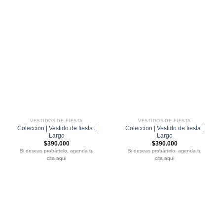
VESTIDOS DE FIESTA
VESTIDOS DE FIESTA
Coleccion | Vestido de fiesta |
Coleccion | Vestido de fiesta |
Largo
Largo
$
390.000
$
390.000
Si deseas probártelo, agenda tu
Si deseas probártelo, agenda tu
cita aqui
cita aqui