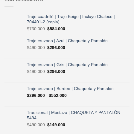
Traje cuadrillé | Traje Beige | Incluye Chaleco |
704401-2 (copia)
El
El
$
730.000
$
584.000
precio
precio
original
actual
Traje cruzado | Azul | Chaqueta y Pantalón
era:
es:
El
El
$
490.000
$
296.000
$730.000.
$584.000.
precio
precio
original
actual
era:
es:
Traje cruzado | Gris | Chaqueta y Pantalón
$490.000.
$296.000.
El
El
$
490.000
$
296.000
precio
precio
original
actual
era:
es:
Traje cruzado | Burdeo | Chaqueta y Pantalón
$490.000.
$296.000.
Rango
$
296.000
-
$
552.000
de
precios:
desde
Tradicional | Mostaza | CHAQUETA Y PANTALÓN |
$296.000
5494
hasta
El
El
$
490.000
$
149.000
$552.000
precio
precio