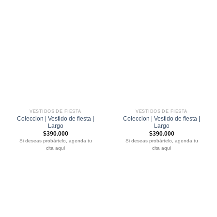
VESTIDOS DE FIESTA
VESTIDOS DE FIESTA
Coleccion | Vestido de fiesta |
Coleccion | Vestido de fiesta |
Largo
Largo
$
390.000
$
390.000
Si deseas probártelo, agenda tu
Si deseas probártelo, agenda tu
cita aqui
cita aqui