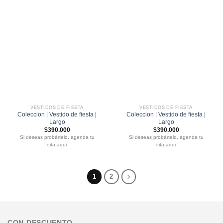
VESTIDOS DE FIESTA
VESTIDOS DE FIESTA
Coleccion | Vestido de fiesta |
Coleccion | Vestido de fiesta |
Largo
Largo
$
390.000
$
390.000
Si deseas probártelo, agenda tu
Si deseas probártelo, agenda tu
cita aqui
cita aqui
1
2
CON DESCUENTO