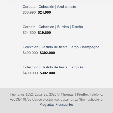
original
actual
era:
es:
Corbata | Colección | Azul celeste
$30.990.
$24.990.
El
El
$
30.990
$
24.990
precio
precio
original
actual
era:
es:
Corbata | Coleccion | Burdeo | Diseño
$30.990.
$24.990.
El
El
$
24.500
$
19.600
precio
precio
original
actual
era:
es:
Coleccion | Vestido de fiesta | largo Champagne
$24.500.
$19.600.
El
El
$
490.000
$
392.000
precio
precio
original
actual
era:
es:
Coleccion | Vestido de fiesta | largo Azul
$490.000.
$392.000.
El
El
$
490.000
$
392.000
precio
precio
original
actual
era:
es:
$490.000.
$392.000.
Huérfanos 1052. Local 25. 2026 ©
Thomas J Fiedler.
Teléfono:
+56935448756 Correo electrónico: casamatriz@thomasfiedler.cl
Preguntas Frencuentes