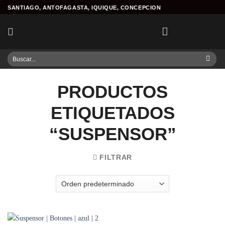
Skip
SANTIAGO, ANTOFAGASTA, IQUIQUE, CONCEPCION
to
content
Buscar
por:
PRODUCTOS
ETIQUETADOS
“SUSPENSOR”
FILTRAR