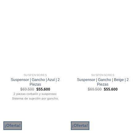
SUSPENSORES
SUSPENSORES
Suspensor | Gancho | Azul | 2
Suspensor | Gancho | Beige | 2
Piezas
Piezas
El
El
El
El
$
69.500
$
55.600
$
69.500
$
55.600
precio
precio
precio
precio
2 piezas corbatín y suspensor.
original
actual
original
actual
Sistema de sujeción por gancho.
era:
es:
era:
es:
$69.500.
$55.600.
$69.500.
$55.600.
¡Oferta!
¡Oferta!