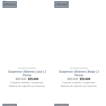
¡Oferta!
¡Oferta!
SUSPENSORES
SUSPENSORES
Suspensor | Botones | azul | 2
Suspensor | Botones | Beige | 2
Piezas
Piezas
El
El
El
El
$
69.500
$
55.600
$
69.500
$
55.600
precio
precio
precio
precio
2 piezas corbatín y suspensor.
2 piezas corbatín y suspensor.
original
actual
original
actual
Sistema de sujeción por botones.
Sistema de sujeción por botones.
era:
es:
era:
es:
$69.500.
$55.600.
$69.500.
$55.600.