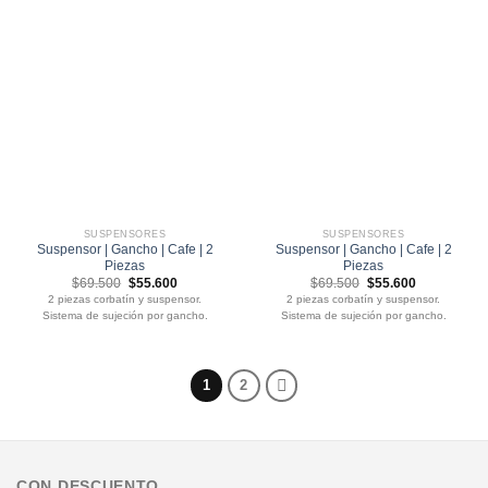
SUSPENSORES
SUSPENSORES
Suspensor | Gancho | Cafe | 2
Suspensor | Gancho | Cafe | 2
Piezas
Piezas
El
El
El
El
$
69.500
$
55.600
$
69.500
$
55.600
precio
precio
precio
precio
2 piezas corbatín y suspensor.
2 piezas corbatín y suspensor.
original
actual
original
actual
Sistema de sujeción por gancho.
Sistema de sujeción por gancho.
era:
es:
era:
es:
$69.500.
$55.600.
$69.500.
$55.600.
1
2
CON DESCUENTO