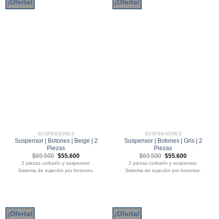
¡Oferta!
¡Oferta!
SUSPENSORES
SUSPENSORES
Suspensor | Botones | Beige | 2
Suspensor | Botones | Gris | 2
Piezas
Piezas
El
El
El
El
$
69.500
$
55.600
$
69.500
$
55.600
precio
precio
precio
precio
2 piezas corbatín y suspensor.
2 piezas corbatín y suspensor.
original
actual
original
actual
Sistema de sujeción por botones.
Sistema de sujeción por botones.
era:
es:
era:
es:
$69.500.
$55.600.
$69.500.
$55.600.
¡Oferta!
¡Oferta!