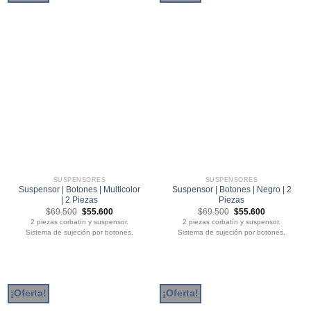
SUSPENSORES
SUSPENSORES
Suspensor | Botones | Multicolor
Suspensor | Botones | Negro | 2
| 2 Piezas
Piezas
El
El
El
El
$
69.500
$
55.600
$
69.500
$
55.600
precio
precio
precio
precio
2 piezas corbatín y suspensor.
2 piezas corbatín y suspensor.
original
actual
original
actual
Sistema de sujeción por botones.
Sistema de sujeción por botones.
era:
es:
era:
es:
$69.500.
$55.600.
$69.500.
$55.600.
¡Oferta!
¡Oferta!