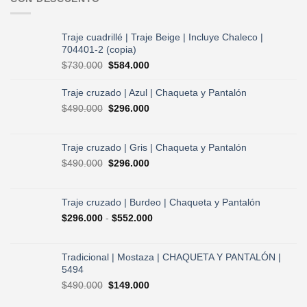
Traje cuadrillé | Traje Beige | Incluye Chaleco |
704401-2 (copia)
El
El
$
730.000
$
584.000
precio
precio
original
actual
Traje cruzado | Azul | Chaqueta y Pantalón
era:
es:
El
El
$
490.000
$
296.000
$730.000.
$584.000.
precio
precio
original
actual
era:
es:
Traje cruzado | Gris | Chaqueta y Pantalón
$490.000.
$296.000.
El
El
$
490.000
$
296.000
precio
precio
original
actual
era:
es:
Traje cruzado | Burdeo | Chaqueta y Pantalón
$490.000.
$296.000.
Rango
$
296.000
-
$
552.000
de
precios:
desde
Tradicional | Mostaza | CHAQUETA Y PANTALÓN |
$296.000
5494
hasta
El
El
$
490.000
$
149.000
$552.000
precio
precio