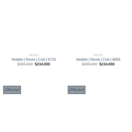
NOVIA
NOVIA
Vestido | Novia | Civil | 9725
Vestido | Novia | Civil | 9856
El
El
El
El
$
390.000
$
234.000
$
390.000
$
234.000
precio
precio
precio
precio
original
actual
original
actual
era:
es:
era:
es:
$390.000.
$234.000.
$390.000.
$234.000.
¡Oferta!
¡Oferta!