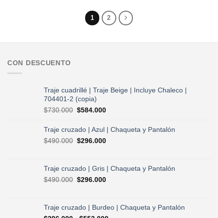
era:
es:
era:
es:
$390.000.
$234.000.
$390.000.
$234.000.
1
2
CON DESCUENTO
Traje cuadrillé | Traje Beige | Incluye Chaleco |
704401-2 (copia)
El
El
$
730.000
$
584.000
precio
precio
original
actual
Traje cruzado | Azul | Chaqueta y Pantalón
era:
es:
El
El
$
490.000
$
296.000
$730.000.
$584.000.
precio
precio
original
actual
era:
es:
Traje cruzado | Gris | Chaqueta y Pantalón
$490.000.
$296.000.
El
El
$
490.000
$
296.000
precio
precio
original
actual
era:
es:
Traje cruzado | Burdeo | Chaqueta y Pantalón
$490.000.
$296.000.
Rango