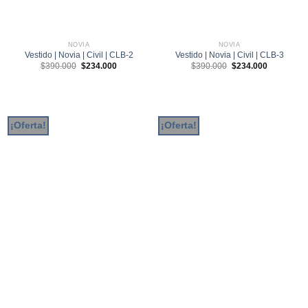
NOVIA
NOVIA
Vestido | Novia | Civil | CLB-2
Vestido | Novia | Civil | CLB-3
El
El
El
El
$
390.000
$
234.000
$
390.000
$
234.000
precio
precio
precio
precio
original
actual
original
actual
era:
es:
era:
es:
$390.000.
$234.000.
$390.000.
$234.000.
¡Oferta!
¡Oferta!