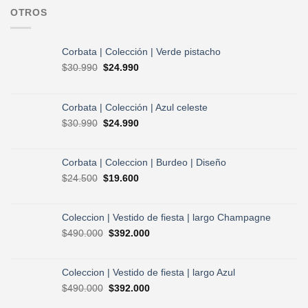
OTROS
Corbata | Colección | Verde pistacho
El
El
$
30.990
$
24.990
precio
precio
original
actual
era:
es:
Corbata | Colección | Azul celeste
$30.990.
$24.990.
El
El
$
30.990
$
24.990
precio
precio
original
actual
era:
es:
Corbata | Coleccion | Burdeo | Diseño
$30.990.
$24.990.
El
El
$
24.500
$
19.600
precio
precio
original
actual
era:
es:
Coleccion | Vestido de fiesta | largo Champagne
$24.500.
$19.600.
El
El
$
490.000
$
392.000
precio
precio
original
actual
era:
es:
Coleccion | Vestido de fiesta | largo Azul
$490.000.
$392.000.
El
El
$
490.000
$
392.000
precio
precio