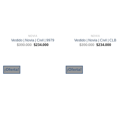
NOVIA
NOVIA
Vestido | Novia | Civil | 9979
Vestido | Novia | Civil | CLB
El
El
El
El
$
390.000
$
234.000
$
390.000
$
234.000
precio
precio
precio
precio
original
actual
original
actual
era:
es:
era:
es:
$390.000.
$234.000.
$390.000.
$234.000.
¡Oferta!
¡Oferta!