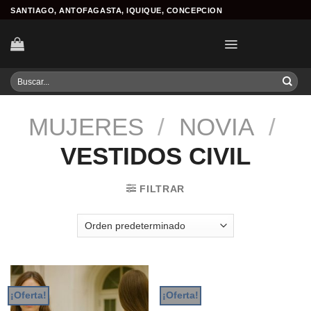
Skip
SANTIAGO, ANTOFAGASTA, IQUIQUE, CONCEPCION
to
content
Buscar
por:
MUJERES
/
NOVIA
/
VESTIDOS CIVIL
FILTRAR
¡Oferta!
¡Oferta!