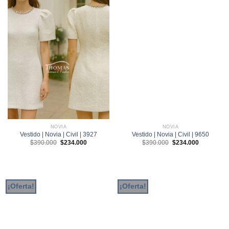
NOVIA
NOVIA
Vestido | Novia | Civil | 3927
Vestido | Novia | Civil | 9650
El
El
El
El
$
390.000
$
234.000
$
390.000
$
234.000
precio
precio
precio
precio
original
actual
original
actual
era:
es:
era:
es:
$390.000.
$234.000.
$390.000.
$234.000.
¡Oferta!
¡Oferta!