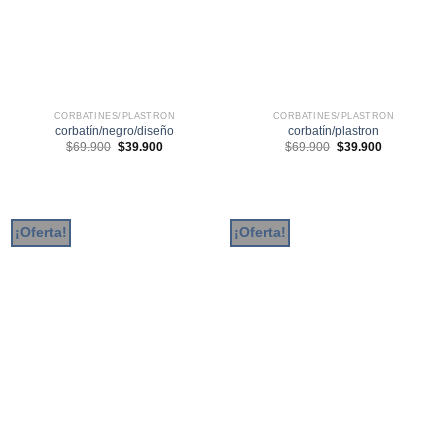
CORBATINES/PLASTRON
CORBATINES/PLASTRON
corbatín/negro/diseño
corbatín/plastron
El
El
El
El
$
69.900
$
39.900
$
69.900
$
39.900
precio
precio
precio
precio
original
actual
original
actual
era:
es:
era:
es:
$69.900.
$39.900.
$69.900.
$39.900.
¡Oferta!
¡Oferta!