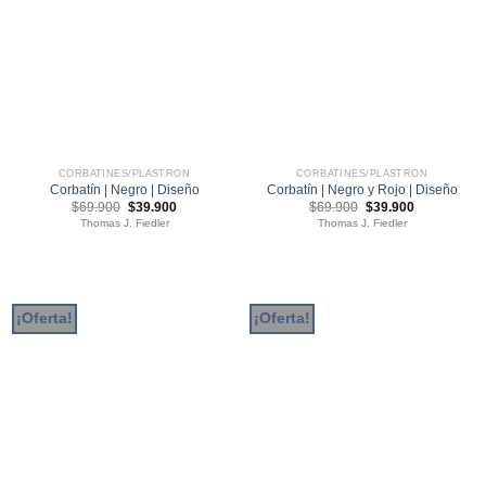
CORBATINES/PLASTRON
CORBATINES/PLASTRON
Corbatín | Negro | Diseño
Corbatín | Negro y Rojo | Diseño
El
El
El
El
$
69.900
$
39.900
$
69.900
$
39.900
precio
precio
precio
precio
Thomas J. Fiedler
Thomas J. Fiedler
original
actual
original
actual
era:
es:
era:
es:
$69.900.
$39.900.
$69.900.
$39.900.
¡Oferta!
¡Oferta!