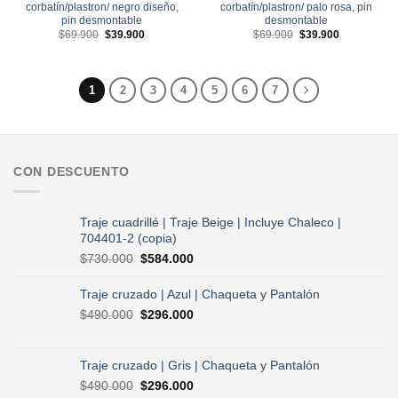
corbatín/plastron/ negro diseño,
corbatín/plastron/ palo rosa, pin
pin desmontable
desmontable
El
El
El
El
$
69.900
$
39.900
$
69.900
$
39.900
precio
precio
precio
precio
original
actual
original
actual
era:
es:
era:
es:
$69.900.
$39.900.
$69.900.
$39.900.
1
2
3
4
5
6
7
CON DESCUENTO
Traje cuadrillé | Traje Beige | Incluye Chaleco |
704401-2 (copia)
El
El
$
730.000
$
584.000
precio
precio
original
actual
Traje cruzado | Azul | Chaqueta y Pantalón
era:
es:
El
El
$
490.000
$
296.000
$730.000.
$584.000.
precio
precio
original
actual
era:
es:
Traje cruzado | Gris | Chaqueta y Pantalón
$490.000.
$296.000.
El
El
$
490.000
$
296.000