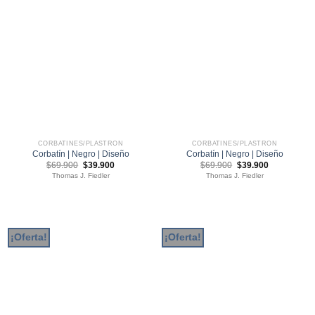
CORBATINES/PLASTRON
CORBATINES/PLASTRON
Corbatín | Negro | Diseño
Corbatín | Negro | Diseño
El
El
El
El
$
69.900
$
39.900
$
69.900
$
39.900
precio
precio
precio
precio
Thomas J. Fiedler
Thomas J. Fiedler
original
actual
original
actual
era:
es:
era:
es:
$69.900.
$39.900.
$69.900.
$39.900.
¡Oferta!
¡Oferta!