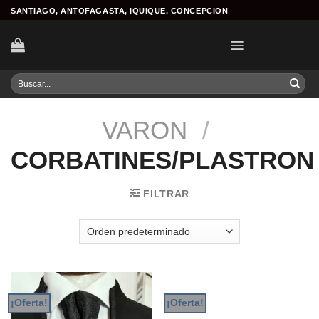
Skip
SANTIAGO, ANTOFAGASTA, IQUIQUE, CONCEPCION
to
content
Buscar
por:
VARON
/
CORBATINES/PLASTRON
FILTRAR
¡Oferta!
¡Oferta!