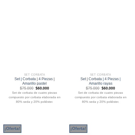
SET CORBATA
SET CORBATA
Set | Corbata | 4 Piezas |
Set | Corbata | 4 Piezas |
Amarillo pastel
Amarillo rayas
El
El
El
El
$
75.000
$
60.000
$
75.000
$
60.000
precio
precio
precio
precio
Set de corbata de cuatro piezas
Set de corbata de cuatro piezas
original
actual
original
actual
compuesto por corbata elaborada en
compuesto por corbata elaborada en
era:
es:
era:
es:
$75.000.
$60.000.
$75.000.
$60.000.
80% seda y 20% poliéster.
80% seda y 20% poliéster.
¡Oferta!
¡Oferta!