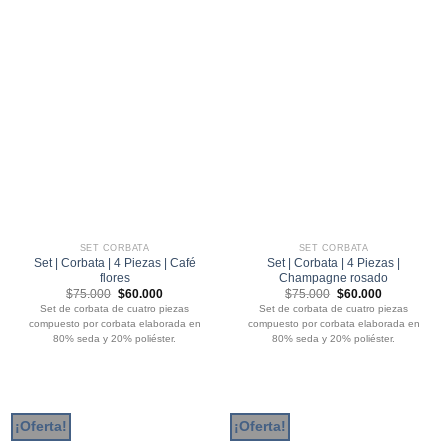
SET CORBATA
SET CORBATA
Set | Corbata | 4 Piezas | Café
Set | Corbata | 4 Piezas |
flores
Champagne rosado
El
El
El
El
$
75.000
$
60.000
$
75.000
$
60.000
precio
precio
precio
precio
Set de corbata de cuatro piezas
Set de corbata de cuatro piezas
original
actual
original
actual
compuesto por corbata elaborada en
compuesto por corbata elaborada en
era:
es:
era:
es:
$75.000.
$60.000.
$75.000.
$60.000.
80% seda y 20% poliéster.
80% seda y 20% poliéster.
¡Oferta!
¡Oferta!