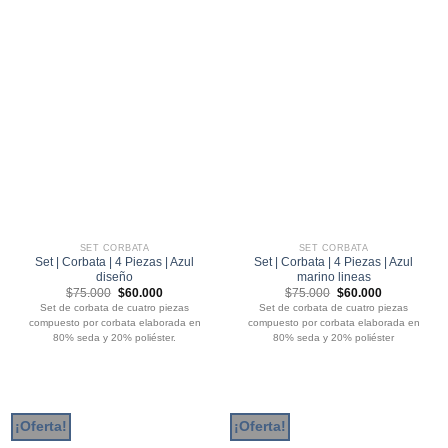
SET CORBATA
SET CORBATA
Set | Corbata | 4 Piezas | Azul
Set | Corbata | 4 Piezas | Azul
diseño
marino lineas
El
El
El
El
$
75.000
$
60.000
$
75.000
$
60.000
precio
precio
precio
precio
Set de corbata de cuatro piezas
Set de corbata de cuatro piezas
original
actual
original
actual
compuesto por corbata elaborada en
compuesto por corbata elaborada en
era:
es:
era:
es:
$75.000.
$60.000.
$75.000.
$60.000.
80% seda y 20% poliéster.
80% seda y 20% poliéster
¡Oferta!
¡Oferta!