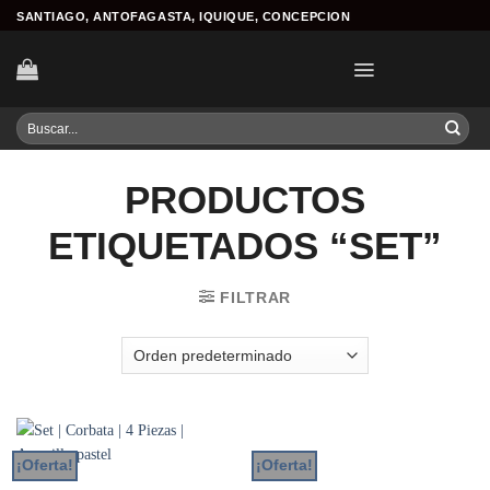
Skip
SANTIAGO, ANTOFAGASTA, IQUIQUE, CONCEPCION
to
content
Buscar
por:
PRODUCTOS
ETIQUETADOS “SET”
FILTRAR
¡Oferta!
¡Oferta!