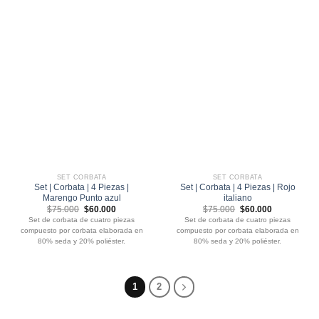
SET CORBATA
SET CORBATA
Set | Corbata | 4 Piezas |
Set | Corbata | 4 Piezas | Rojo
Marengo Punto azul
italiano
El
El
El
El
$
75.000
$
60.000
$
75.000
$
60.000
precio
precio
precio
precio
Set de corbata de cuatro piezas
Set de corbata de cuatro piezas
original
actual
original
actual
compuesto por corbata elaborada en
compuesto por corbata elaborada en
era:
es:
era:
es:
$75.000.
$60.000.
$75.000.
$60.000.
80% seda y 20% poliéster.
80% seda y 20% poliéster.
1
2