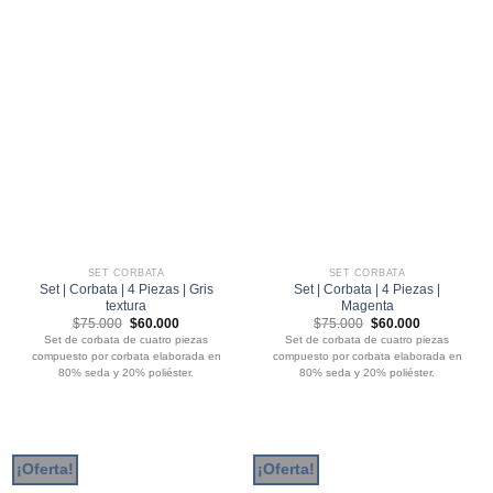
SET CORBATA
SET CORBATA
Set | Corbata | 4 Piezas | Gris
Set | Corbata | 4 Piezas |
textura
Magenta
El
El
El
El
$
75.000
$
60.000
$
75.000
$
60.000
precio
precio
precio
precio
Set de corbata de cuatro piezas
Set de corbata de cuatro piezas
original
actual
original
actual
compuesto por corbata elaborada en
compuesto por corbata elaborada en
era:
es:
era:
es:
$75.000.
$60.000.
$75.000.
$60.000.
80% seda y 20% poliéster.
80% seda y 20% poliéster.
¡Oferta!
¡Oferta!