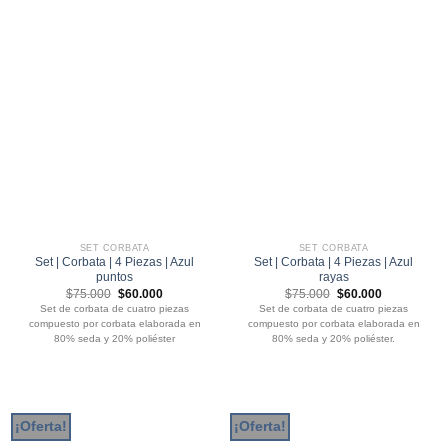
SET CORBATA
SET CORBATA
Set | Corbata | 4 Piezas | Azul
Set | Corbata | 4 Piezas | Azul
puntos
rayas
El
El
El
El
$
75.000
$
60.000
$
75.000
$
60.000
precio
precio
precio
precio
Set de corbata de cuatro piezas
Set de corbata de cuatro piezas
original
actual
original
actual
compuesto por corbata elaborada en
compuesto por corbata elaborada en
era:
es:
era:
es:
$75.000.
$60.000.
$75.000.
$60.000.
80% seda y 20% poliéster
80% seda y 20% poliéster.
¡Oferta!
¡Oferta!