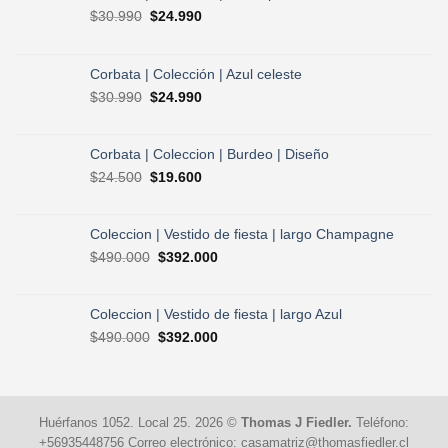
El
El
$
30.990
$
24.990
precio
precio
original
actual
era:
es:
Corbata | Colección | Azul celeste
$30.990.
$24.990.
El
El
$
30.990
$
24.990
precio
precio
original
actual
era:
es:
Corbata | Coleccion | Burdeo | Diseño
$30.990.
$24.990.
El
El
$
24.500
$
19.600
precio
precio
original
actual
era:
es:
Coleccion | Vestido de fiesta | largo Champagne
$24.500.
$19.600.
El
El
$
490.000
$
392.000
precio
precio
original
actual
era:
es:
Coleccion | Vestido de fiesta | largo Azul
$490.000.
$392.000.
El
El
$
490.000
$
392.000
precio
precio
original
actual
era:
es:
$490.000.
$392.000.
Huérfanos 1052. Local 25. 2026 ©
Thomas J Fiedler.
Teléfono:
+56935448756 Correo electrónico: casamatriz@thomasfiedler.cl