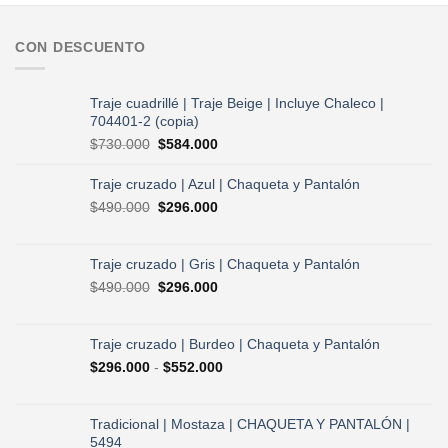
CON DESCUENTO
Traje cuadrillé | Traje Beige | Incluye Chaleco |
704401-2 (copia)
El
El
$
730.000
$
584.000
precio
precio
original
actual
Traje cruzado | Azul | Chaqueta y Pantalón
era:
es:
El
El
$
490.000
$
296.000
$730.000.
$584.000.
precio
precio
original
actual
era:
es:
Traje cruzado | Gris | Chaqueta y Pantalón
$490.000.
$296.000.
El
El
$
490.000
$
296.000
precio
precio
original
actual
era:
es:
Traje cruzado | Burdeo | Chaqueta y Pantalón
$490.000.
$296.000.
Rango
$
296.000
-
$
552.000
de
precios:
desde
Tradicional | Mostaza | CHAQUETA Y PANTALÓN |
$296.000
5494