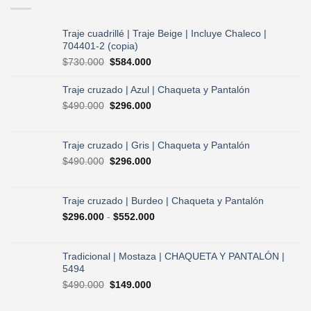
Traje cuadrillé | Traje Beige | Incluye Chaleco |
704401-2 (copia)
El
El
$
730.000
$
584.000
precio
precio
original
actual
Traje cruzado | Azul | Chaqueta y Pantalón
era:
es:
El
El
$
490.000
$
296.000
$730.000.
$584.000.
precio
precio
original
actual
era:
es:
Traje cruzado | Gris | Chaqueta y Pantalón
$490.000.
$296.000.
El
El
$
490.000
$
296.000
precio
precio
original
actual
era:
es:
Traje cruzado | Burdeo | Chaqueta y Pantalón
$490.000.
$296.000.
Rango
$
296.000
-
$
552.000
de
precios:
desde
Tradicional | Mostaza | CHAQUETA Y PANTALÓN |
$296.000
5494
hasta
El
El
$
490.000
$
149.000
$552.000
precio
precio
original
actual