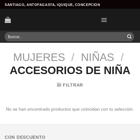
Skip
SANTIAGO, ANTOFAGASTA, IQUIQUE, CONCEPCION
to
content
Buscar
por:
MUJERES
/
NIÑAS
/
ACCESORIOS DE NIÑA
FILTRAR
No se han encontrado productos que coincidan con tu selección.
CON DESCUENTO