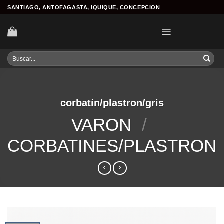
Skip
SANTIAGO, ANTOFAGASTA, IQUIQUE, CONCEPCION
to
content
Buscar
por:
corbatín/plastron/gris
VARON
/
CORBATINES/PLASTRON