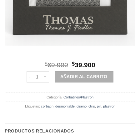
El
El
$
69.900
$
39.900
precio
precio
corbatín/plastron/gris cantidad
original
actual
AÑADIR AL CARRITO
era:
es:
$69.900.
$39.900.
Categoría:
Corbatines/Plastron
Etiquetas:
corbatín
,
desmontable
,
diseño
,
Gris
,
pin
,
plastron
PRODUCTOS RELACIONADOS