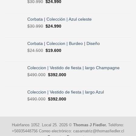
El
El
$
30.990
$
24.990
precio
precio
original
actual
era:
es:
Corbata | Colección | Azul celeste
$30.990.
$24.990.
El
El
$
30.990
$
24.990
precio
precio
original
actual
era:
es:
Corbata | Coleccion | Burdeo | Diseño
$30.990.
$24.990.
El
El
$
24.500
$
19.600
precio
precio
original
actual
era:
es:
Coleccion | Vestido de fiesta | largo Champagne
$24.500.
$19.600.
El
El
$
490.000
$
392.000
precio
precio
original
actual
era:
es:
Coleccion | Vestido de fiesta | largo Azul
$490.000.
$392.000.
El
El
$
490.000
$
392.000
precio
precio
original
actual
era:
es:
$490.000.
$392.000.
Huérfanos 1052. Local 25. 2026 ©
Thomas J Fiedler.
Teléfono:
+56935448756 Correo electrónico: casamatriz@thomasfiedler.cl