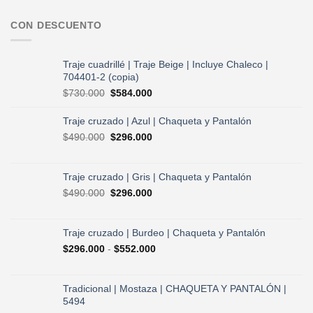
CON DESCUENTO
Traje cuadrillé | Traje Beige | Incluye Chaleco |
704401-2 (copia)
El
El
$
730.000
$
584.000
precio
precio
original
actual
Traje cruzado | Azul | Chaqueta y Pantalón
era:
es:
El
El
$
490.000
$
296.000
$730.000.
$584.000.
precio
precio
original
actual
era:
es:
Traje cruzado | Gris | Chaqueta y Pantalón
$490.000.
$296.000.
El
El
$
490.000
$
296.000
precio
precio
original
actual
era:
es:
Traje cruzado | Burdeo | Chaqueta y Pantalón
$490.000.
$296.000.
Rango
$
296.000
-
$
552.000
de
precios:
desde
Tradicional | Mostaza | CHAQUETA Y PANTALÓN |
$296.000
5494
hasta