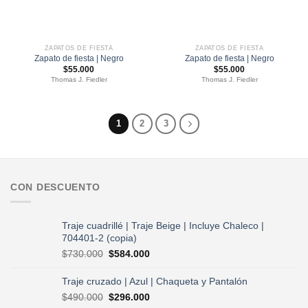
ZAPATOS DE FIESTA
ZAPATOS DE FIESTA
Zapato de fiesta | Negro
Zapato de fiesta | Negro
$
55.000
$
55.000
Thomas J. Fiedler
Thomas J. Fiedler
1
2
3
CON DESCUENTO
Traje cuadrillé | Traje Beige | Incluye Chaleco |
704401-2 (copia)
El
El
$
730.000
$
584.000
precio
precio
original
actual
Traje cruzado | Azul | Chaqueta y Pantalón
era:
es:
El
El
$
490.000
$
296.000
$730.000.
$584.000.