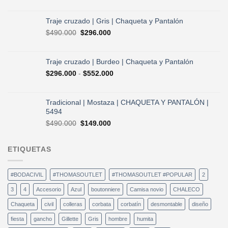
precio
precio
original
actual
era:
es:
Traje cruzado | Gris | Chaqueta y Pantalón
$490.000.
$296.000.
El
El
$
490.000
$
296.000
precio
precio
original
actual
era:
es:
Traje cruzado | Burdeo | Chaqueta y Pantalón
$490.000.
$296.000.
Rango
$
296.000
-
$
552.000
de
precios:
desde
Tradicional | Mostaza | CHAQUETA Y PANTALÓN |
$296.000
5494
hasta
El
El
$
490.000
$
149.000
$552.000
precio
precio
original
actual
ETIQUETAS
era:
es:
$490.000.
$149.000.
#BODACIVIL
#THOMASOUTLET
#THOMASOUTLET #POPULAR
2
3
4
Accesorio
Azul
boutonniere
Camisa novio
CHALECO
Chaqueta
civil
colleras
corbata
corbatín
desmontable
diseño
fiesta
gancho
Gillette
Gris
hombre
humita