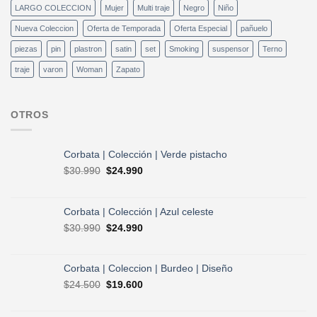
LARGO COLECCION
Mujer
Multi traje
Negro
Niño
Nueva Coleccion
Oferta de Temporada
Oferta Especial
pañuelo
piezas
pin
plastron
satin
set
Smoking
suspensor
Terno
traje
varon
Woman
Zapato
OTROS
Corbata | Colección | Verde pistacho
El
El
$
30.990
$
24.990
precio
precio
original
actual
era:
es:
Corbata | Colección | Azul celeste
$30.990.
$24.990.
El
El
$
30.990
$
24.990
precio
precio
original
actual
era:
es:
Corbata | Coleccion | Burdeo | Diseño
$30.990.
$24.990.
El
El
$
24.500
$
19.600
precio
precio
original
actual