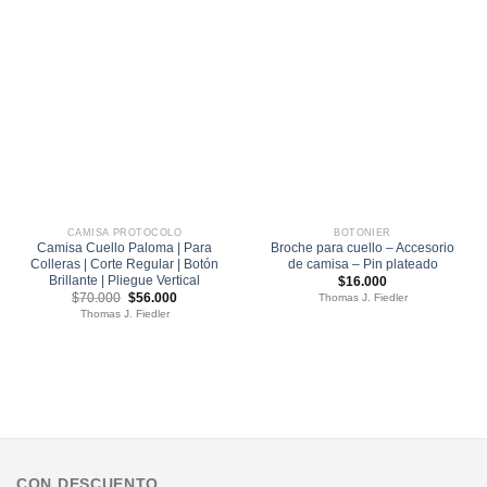
CAMISA PROTOCOLO
BOTONIER
Camisa Cuello Paloma | Para
Broche para cuello – Accesorio
Colleras | Corte Regular | Botón
de camisa – Pin plateado
Brillante | Pliegue Vertical
$
16.000
El
El
$
70.000
$
56.000
Thomas J. Fiedler
precio
precio
Thomas J. Fiedler
original
actual
era:
es:
$70.000.
$56.000.
CON DESCUENTO