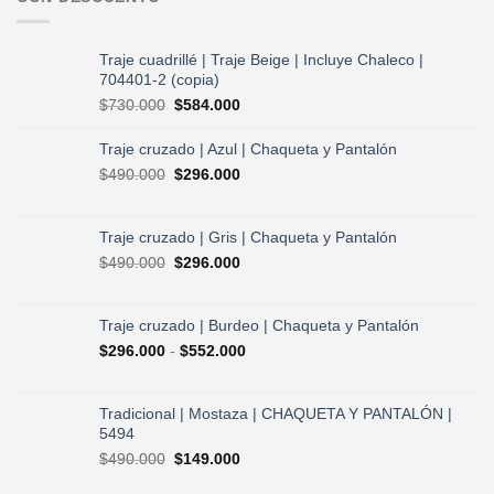
Traje cuadrillé | Traje Beige | Incluye Chaleco |
704401-2 (copia)
El
El
$
730.000
$
584.000
precio
precio
original
actual
Traje cruzado | Azul | Chaqueta y Pantalón
era:
es:
El
El
$
490.000
$
296.000
$730.000.
$584.000.
precio
precio
original
actual
era:
es:
Traje cruzado | Gris | Chaqueta y Pantalón
$490.000.
$296.000.
El
El
$
490.000
$
296.000
precio
precio
original
actual
era:
es:
Traje cruzado | Burdeo | Chaqueta y Pantalón
$490.000.
$296.000.
Rango
$
296.000
-
$
552.000
de
precios:
desde
Tradicional | Mostaza | CHAQUETA Y PANTALÓN |
$296.000
5494
hasta
El
El
$
490.000
$
149.000
$552.000
precio
precio