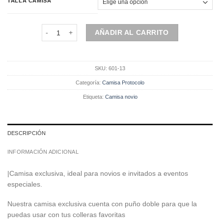
$70.000.
$56.000.
TALLA CAMISA
Camisa cuello tradicional | Para Colleras | Corte Regular |
AÑADIR AL CARRITO
SKU:
601-13
Categoría:
Camisa Protocolo
Etiqueta:
Camisa novio
DESCRIPCIÓN
INFORMACIÓN ADICIONAL
|Camisa exclusiva, ideal para novios e invitados a eventos
especiales.
Nuestra camisa exclusiva cuenta con puño doble para que la
puedas usar con tus colleras favoritas