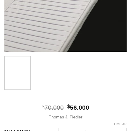
El
El
$
70.000
$
56.000
precio
precio
Thomas J. Fiedler
original
actual
era:
es:
LIMPIAR