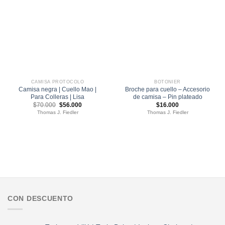
CAMISA PROTOCOLO
BOTONIER
Camisa negra | Cuello Mao |
Broche para cuello – Accesorio
Para Colleras | Lisa
de camisa – Pin plateado
El
El
$
70.000
$
56.000
$
16.000
precio
precio
Thomas J. Fiedler
Thomas J. Fiedler
original
actual
era:
es:
$70.000.
$56.000.
CON DESCUENTO