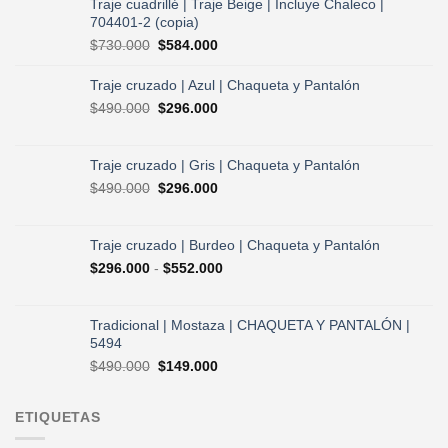
Traje cuadrillé | Traje Beige | Incluye Chaleco |
704401-2 (copia)
El
El
$
730.000
$
584.000
precio
precio
original
actual
Traje cruzado | Azul | Chaqueta y Pantalón
era:
es:
El
El
$
490.000
$
296.000
$730.000.
$584.000.
precio
precio
original
actual
era:
es:
Traje cruzado | Gris | Chaqueta y Pantalón
$490.000.
$296.000.
El
El
$
490.000
$
296.000
precio
precio
original
actual
era:
es:
Traje cruzado | Burdeo | Chaqueta y Pantalón
$490.000.
$296.000.
Rango
$
296.000
-
$
552.000
de
precios:
desde
Tradicional | Mostaza | CHAQUETA Y PANTALÓN |
$296.000
5494
hasta
El
El
$
490.000
$
149.000
$552.000
precio
precio
original
actual
ETIQUETAS
era:
es:
$490.000.
$149.000.