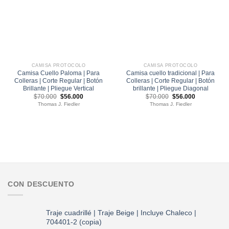
CAMISA PROTOCOLO
CAMISA PROTOCOLO
Camisa Cuello Paloma | Para
Camisa cuello tradicional | Para
Colleras | Corte Regular | Botón
Colleras | Corte Regular | Botón
Brillante | Pliegue Vertical
brillante | Pliegue Diagonal
El
El
El
El
$
70.000
$
56.000
$
70.000
$
56.000
precio
precio
precio
precio
Thomas J. Fiedler
Thomas J. Fiedler
original
actual
original
actual
era:
es:
era:
es:
$70.000.
$56.000.
$70.000.
$56.000.
CON DESCUENTO
Traje cuadrillé | Traje Beige | Incluye Chaleco |
704401-2 (copia)