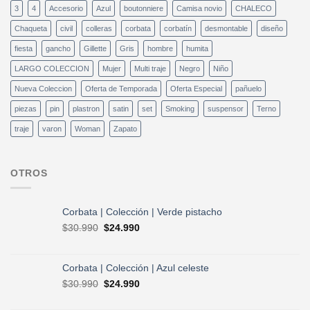
3
4
Accesorio
Azul
boutonniere
Camisa novio
CHALECO
Chaqueta
civil
colleras
corbata
corbatín
desmontable
diseño
fiesta
gancho
Gillette
Gris
hombre
humita
LARGO COLECCION
Mujer
Multi traje
Negro
Niño
Nueva Coleccion
Oferta de Temporada
Oferta Especial
pañuelo
piezas
pin
plastron
satin
set
Smoking
suspensor
Terno
traje
varon
Woman
Zapato
OTROS
Corbata | Colección | Verde pistacho
El
El
$
30.990
$
24.990
precio
precio
original
actual
era:
es:
Corbata | Colección | Azul celeste
$30.990.
$24.990.
El
El
$
30.990
$
24.990
precio
precio
original
actual