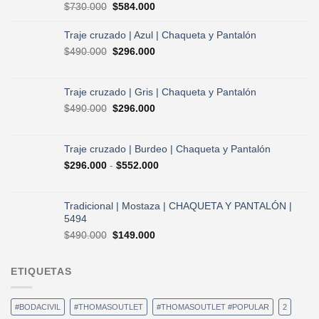
El
El
$
730.000
$
584.000
precio
precio
original
actual
Traje cruzado | Azul | Chaqueta y Pantalón
era:
es:
El
El
$
490.000
$
296.000
$730.000.
$584.000.
precio
precio
original
actual
era:
es:
Traje cruzado | Gris | Chaqueta y Pantalón
$490.000.
$296.000.
El
El
$
490.000
$
296.000
precio
precio
original
actual
era:
es:
Traje cruzado | Burdeo | Chaqueta y Pantalón
$490.000.
$296.000.
Rango
$
296.000
-
$
552.000
de
precios:
desde
Tradicional | Mostaza | CHAQUETA Y PANTALÓN |
$296.000
5494
hasta
El
El
$
490.000
$
149.000
$552.000
precio
precio
original
actual
ETIQUETAS
era:
es:
$490.000.
$149.000.
#BODACIVIL
#THOMASOUTLET
#THOMASOUTLET #POPULAR
2