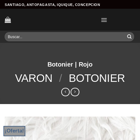
Skip
SANTIAGO, ANTOFAGASTA, IQUIQUE, CONCEPCION
to
content
Buscar
por:
Botonier | Rojo
VARON
/
BOTONIER
¡Oferta!