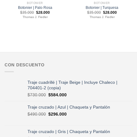
BOTONIER
BOTONIER
Botonier | Palo Rosa
Botonier | Turquesa
El
El
El
El
$
35.000
$
28.000
$
35.000
$
28.000
precio
precio
precio
precio
Thomas J. Fiedler
Thomas J. Fiedler
original
actual
original
actual
era:
es:
era:
es:
$35.000.
$28.000.
$35.000.
$28.000.
CON DESCUENTO
Traje cuadrillé | Traje Beige | Incluye Chaleco |
704401-2 (copia)
El
El
$
730.000
$
584.000
precio
precio
original
actual
Traje cruzado | Azul | Chaqueta y Pantalón
era:
es:
El
El
$
490.000
$
296.000
$730.000.
$584.000.
precio
precio
original
actual
era:
es:
Traje cruzado | Gris | Chaqueta y Pantalón
$490.000.
$296.000.