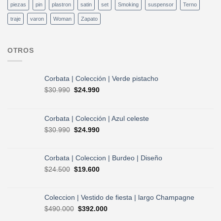
piezas
pin
plastron
satin
set
Smoking
suspensor
Terno
traje
varon
Woman
Zapato
OTROS
Corbata | Colección | Verde pistacho
El
El
$
30.990
$
24.990
precio
precio
original
actual
era:
es:
Corbata | Colección | Azul celeste
$30.990.
$24.990.
El
El
$
30.990
$
24.990
precio
precio
original
actual
era:
es:
Corbata | Coleccion | Burdeo | Diseño
$30.990.
$24.990.
El
El
$
24.500
$
19.600
precio
precio
original
actual
era:
es:
Coleccion | Vestido de fiesta | largo Champagne
$24.500.
$19.600.
El
El
$
490.000
$
392.000
precio
precio