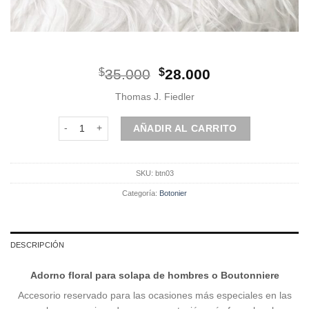
El
El
$
35.000
$
28.000
precio
precio
Thomas J. Fiedler
original
actual
era:
es:
Botonier | Rojo cantidad
AÑADIR AL CARRITO
$35.000.
$28.000.
SKU:
btn03
Categoría:
Botonier
DESCRIPCIÓN
Adorno floral para solapa de hombres o Boutonniere
Accesorio reservado para las ocasiones más especiales en las