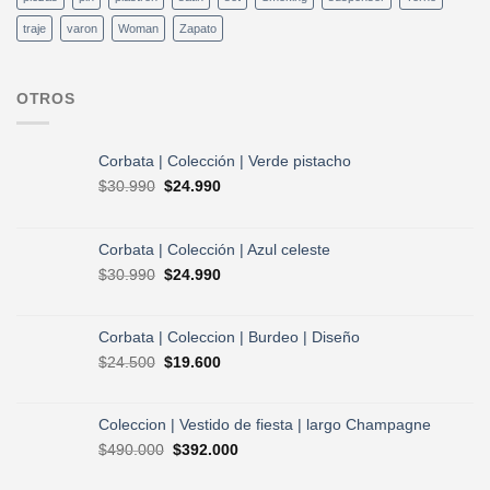
traje
varon
Woman
Zapato
OTROS
Corbata | Colección | Verde pistacho
El
El
$
30.990
$
24.990
precio
precio
original
actual
era:
es:
Corbata | Colección | Azul celeste
$30.990.
$24.990.
El
El
$
30.990
$
24.990
precio
precio
original
actual
era:
es:
Corbata | Coleccion | Burdeo | Diseño
$30.990.
$24.990.
El
El
$
24.500
$
19.600
precio
precio
original
actual
era:
es:
Coleccion | Vestido de fiesta | largo Champagne
$24.500.
$19.600.
El
El
$
490.000
$
392.000
precio
precio
original
actual