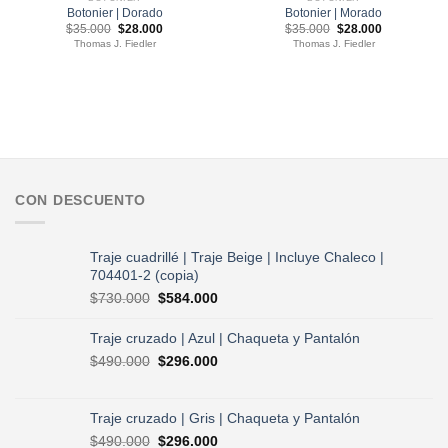
Botonier | Dorado
Botonier | Morado
El
El
El
El
$
35.000
$
28.000
$
35.000
$
28.000
precio
precio
precio
precio
Thomas J. Fiedler
Thomas J. Fiedler
original
actual
original
actual
era:
es:
era:
es:
$35.000.
$28.000.
$35.000.
$28.000.
CON DESCUENTO
Traje cuadrillé | Traje Beige | Incluye Chaleco |
704401-2 (copia)
El
El
$
730.000
$
584.000
precio
precio
original
actual
Traje cruzado | Azul | Chaqueta y Pantalón
era:
es:
El
El
$
490.000
$
296.000
$730.000.
$584.000.
precio
precio
original
actual
era:
es:
Traje cruzado | Gris | Chaqueta y Pantalón
$490.000.
$296.000.
El
El
$
490.000
$
296.000