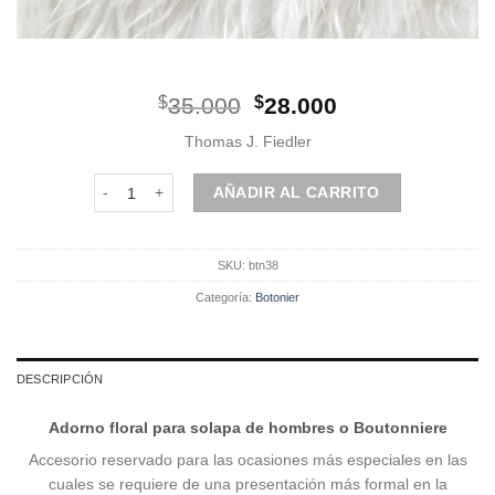
El
El
$
35.000
$
28.000
precio
precio
Thomas J. Fiedler
original
actual
era:
es:
Botonier | Azul Petroleo cantidad
AÑADIR AL CARRITO
$35.000.
$28.000.
SKU:
btn38
Categoría:
Botonier
DESCRIPCIÓN
Adorno floral para solapa de hombres o Boutonniere
Accesorio reservado para las ocasiones más especiales en las
cuales se requiere de una presentación más formal en la