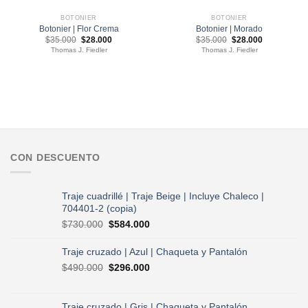
BOTONIER
BOTONIER
Botonier | Flor Crema
Botonier | Morado
El
El
El
El
$
35.000
$
28.000
$
35.000
$
28.000
precio
precio
precio
precio
Thomas J. Fiedler
Thomas J. Fiedler
original
actual
original
actual
era:
es:
era:
es:
$35.000.
$28.000.
$35.000.
$28.000.
CON DESCUENTO
Traje cuadrillé | Traje Beige | Incluye Chaleco |
704401-2 (copia)
El
El
$
730.000
$
584.000
precio
precio
original
actual
Traje cruzado | Azul | Chaqueta y Pantalón
era:
es:
El
El
$
490.000
$
296.000
$730.000.
$584.000.
precio
precio
original
actual
era:
es:
Traje cruzado | Gris | Chaqueta y Pantalón