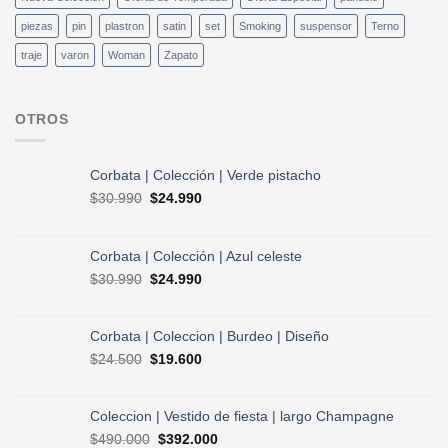
piezas
pin
plastron
satin
set
Smoking
suspensor
Terno
traje
varon
Woman
Zapato
OTROS
Corbata | Colección | Verde pistacho
El
El
$
30.990
$
24.990
precio
precio
original
actual
era:
es:
Corbata | Colección | Azul celeste
$30.990.
$24.990.
El
El
$
30.990
$
24.990
precio
precio
original
actual
era:
es:
Corbata | Coleccion | Burdeo | Diseño
$30.990.
$24.990.
El
El
$
24.500
$
19.600
precio
precio
original
actual
era:
es:
Coleccion | Vestido de fiesta | largo Champagne
$24.500.
$19.600.
El
El
$
490.000
$
392.000