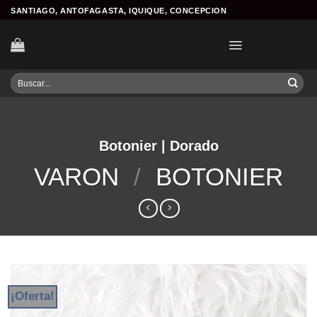
Skip
SANTIAGO, ANTOFAGASTA, IQUIQUE, CONCEPCION
to
content
Buscar
por:
Botonier | Dorado
VARON
/
BOTONIER
¡Oferta!