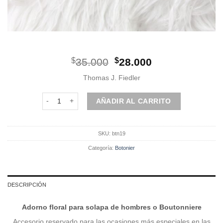
El
El
$
35.000
$
28.000
precio
precio
Thomas J. Fiedler
original
actual
era:
es:
Botonier | Dorado cantidad
AÑADIR AL CARRITO
$35.000.
$28.000.
SKU:
btn19
Categoría:
Botonier
DESCRIPCIÓN
Adorno floral para solapa de hombres o Boutonniere
Accesorio reservado para las ocasiones más especiales en las