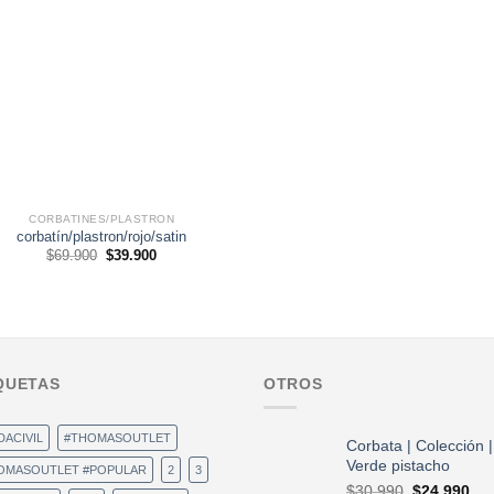
CORBATINES/PLASTRON
corbatín/plastron/rojo/satin
El
El
$
69.900
$
39.900
precio
precio
original
actual
era:
es:
$69.900.
$39.900.
QUETAS
OTROS
DACIVIL
#THOMASOUTLET
Corbata | Colección |
Verde pistacho
OMASOUTLET #POPULAR
2
3
El
El
$
30.990
$
24.990