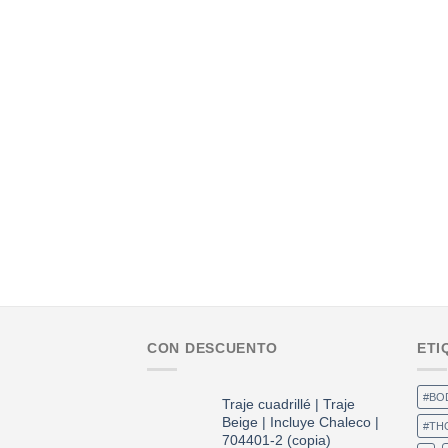
CON DESCUENTO
ETI
#BO
Traje cuadrillé | Traje
Beige | Incluye Chaleco |
#TH
704401-2 (copia)