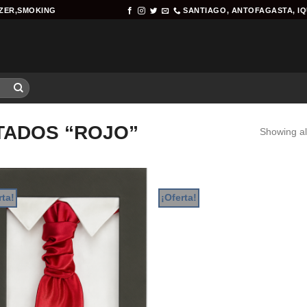
AZER,SMOKING
SANTIAGO, ANTOFAGASTA, I
TADOS “ROJO”
Showing all
rta!
¡Oferta!