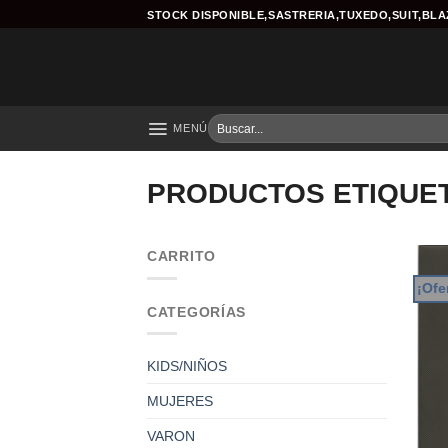
Skip
STOCK DISPONIBLE,SASTRERIA,TUXEDO,SUIT,BL
to
content
Buscar
MENÚ
por:
PRODUCTOS ETIQUE
CARRITO
¡Ofe
CATEGORÍAS
KIDS/NIÑOS
MUJERES
VARON