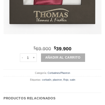
El
El
$
69.900
$
39.900
precio
precio
corbatín/plastron/rojo satin cantidad
original
actual
AÑADIR AL CARRITO
era:
es:
$69.900.
$39.900.
Categoría:
Corbatines/Plastron
Etiquetas:
corbatín
,
plastron
,
Rojo
,
satin
PRODUCTOS RELACIONADOS