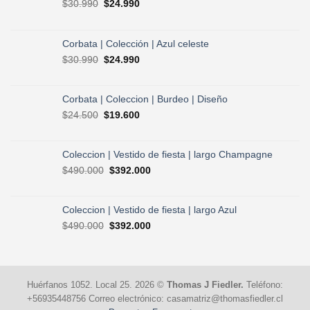
El
El
$
30.990
$
24.990
precio
precio
original
actual
era:
es:
Corbata | Colección | Azul celeste
$30.990.
$24.990.
El
El
$
30.990
$
24.990
precio
precio
original
actual
era:
es:
Corbata | Coleccion | Burdeo | Diseño
$30.990.
$24.990.
El
El
$
24.500
$
19.600
precio
precio
original
actual
era:
es:
Coleccion | Vestido de fiesta | largo Champagne
$24.500.
$19.600.
El
El
$
490.000
$
392.000
precio
precio
original
actual
era:
es:
Coleccion | Vestido de fiesta | largo Azul
$490.000.
$392.000.
El
El
$
490.000
$
392.000
precio
precio
original
actual
era:
es:
$490.000.
$392.000.
Huérfanos 1052. Local 25. 2026 ©
Thomas J Fiedler.
Teléfono:
+56935448756 Correo electrónico: casamatriz@thomasfiedler.cl