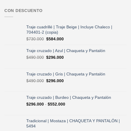
CON DESCUENTO
Traje cuadrillé | Traje Beige | Incluye Chaleco |
704401-2 (copia)
El
El
$
730.000
$
584.000
precio
precio
original
actual
Traje cruzado | Azul | Chaqueta y Pantalón
era:
es:
El
El
$
490.000
$
296.000
$730.000.
$584.000.
precio
precio
original
actual
era:
es:
Traje cruzado | Gris | Chaqueta y Pantalón
$490.000.
$296.000.
El
El
$
490.000
$
296.000
precio
precio
original
actual
era:
es:
Traje cruzado | Burdeo | Chaqueta y Pantalón
$490.000.
$296.000.
Rango
$
296.000
-
$
552.000
de
precios:
desde
Tradicional | Mostaza | CHAQUETA Y PANTALÓN |
$296.000
5494
hasta