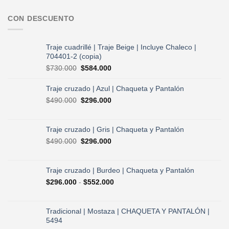
CON DESCUENTO
Traje cuadrillé | Traje Beige | Incluye Chaleco |
704401-2 (copia)
El
El
$
730.000
$
584.000
precio
precio
original
actual
Traje cruzado | Azul | Chaqueta y Pantalón
era:
es:
El
El
$
490.000
$
296.000
$730.000.
$584.000.
precio
precio
original
actual
era:
es:
Traje cruzado | Gris | Chaqueta y Pantalón
$490.000.
$296.000.
El
El
$
490.000
$
296.000
precio
precio
original
actual
era:
es:
Traje cruzado | Burdeo | Chaqueta y Pantalón
$490.000.
$296.000.
Rango
$
296.000
-
$
552.000
de
precios:
desde
Tradicional | Mostaza | CHAQUETA Y PANTALÓN |
$296.000
5494
hasta