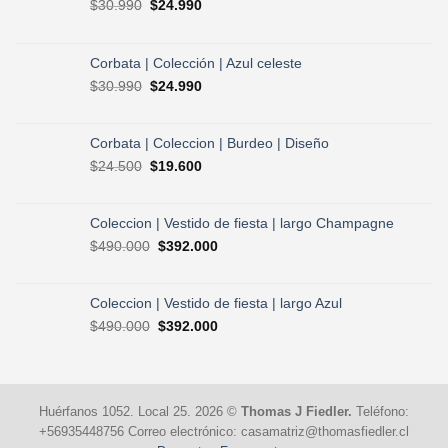
El
El
$
30.990
$
24.990
precio
precio
original
actual
era:
es:
Corbata | Colección | Azul celeste
$30.990.
$24.990.
El
El
$
30.990
$
24.990
precio
precio
original
actual
era:
es:
Corbata | Coleccion | Burdeo | Diseño
$30.990.
$24.990.
El
El
$
24.500
$
19.600
precio
precio
original
actual
era:
es:
Coleccion | Vestido de fiesta | largo Champagne
$24.500.
$19.600.
El
El
$
490.000
$
392.000
precio
precio
original
actual
era:
es:
Coleccion | Vestido de fiesta | largo Azul
$490.000.
$392.000.
El
El
$
490.000
$
392.000
precio
precio
original
actual
era:
es:
$490.000.
$392.000.
Huérfanos 1052. Local 25. 2026 ©
Thomas J Fiedler.
Teléfono:
+56935448756 Correo electrónico: casamatriz@thomasfiedler.cl