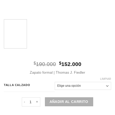
El
El
$
190.000
$
152.000
precio
precio
Zapato formal | Thomas J. Fiedler
original
actual
era:
es:
LIMPIAR
$190.000.
$152.000.
TALLA CALZADO
Zapato | Derby | Cuero Café | S9581S18-COFFEE cantidad
AÑADIR AL CARRITO