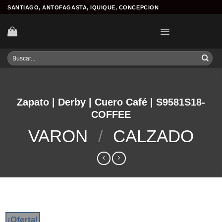
Skip
SANTIAGO, ANTOFAGASTA, IQUIQUE, CONCEPCION
to
content
Buscar
por:
Zapato | Derby | Cuero Café | S9581S18-
COFFEE
VARON
/
CALZADO
¡Oferta!