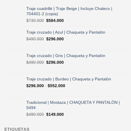
Traje cuadrillé | Traje Beige | Incluye Chaleco |
704401-2 (copia)
El
El
$
730.000
$
584.000
precio
precio
original
actual
Traje cruzado | Azul | Chaqueta y Pantalón
era:
es:
El
El
$
490.000
$
296.000
$730.000.
$584.000.
precio
precio
original
actual
era:
es:
Traje cruzado | Gris | Chaqueta y Pantalón
$490.000.
$296.000.
El
El
$
490.000
$
296.000
precio
precio
original
actual
era:
es:
Traje cruzado | Burdeo | Chaqueta y Pantalón
$490.000.
$296.000.
Rango
$
296.000
-
$
552.000
de
precios:
desde
Tradicional | Mostaza | CHAQUETA Y PANTALÓN |
$296.000
5494
hasta
El
El
$
490.000
$
149.000
$552.000
precio
precio
original
actual
ETIQUETAS
era:
es: