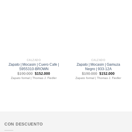
CALZADO
CALZADO
Zapato | Mocasin | Cuero Cafe |
Zapato | Mocasin | Gamuza
S955310-BROWN
Negro | 933-12A
El
El
El
El
$
190.000
$
152.000
$
190.000
$
152.000
precio
precio
precio
precio
Zapato formal | Thomas J. Fiedler
Zapato formal | Thomas J. Fiedler
original
actual
original
actual
era:
es:
era:
es:
$190.000.
$152.000.
$190.000.
$152.000.
CON DESCUENTO