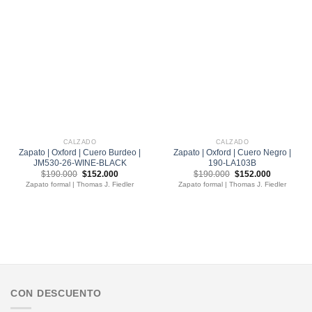
CALZADO
CALZADO
Zapato | Oxford | Cuero Burdeo |
Zapato | Oxford | Cuero Negro |
JM530-26-WINE-BLACK
190-LA103B
El
El
El
El
$
190.000
$
152.000
$
190.000
$
152.000
precio
precio
precio
precio
Zapato formal | Thomas J. Fiedler
Zapato formal | Thomas J. Fiedler
original
actual
original
actual
era:
es:
era:
es:
$190.000.
$152.000.
$190.000.
$152.000.
CON DESCUENTO