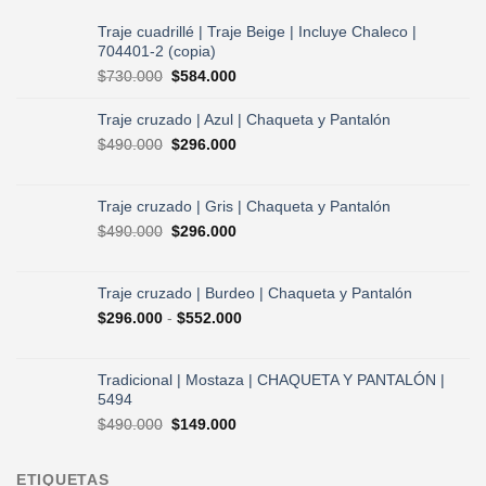
Traje cuadrillé | Traje Beige | Incluye Chaleco |
704401-2 (copia)
El
El
$
730.000
$
584.000
precio
precio
original
actual
Traje cruzado | Azul | Chaqueta y Pantalón
era:
es:
El
El
$
490.000
$
296.000
$730.000.
$584.000.
precio
precio
original
actual
era:
es:
Traje cruzado | Gris | Chaqueta y Pantalón
$490.000.
$296.000.
El
El
$
490.000
$
296.000
precio
precio
original
actual
era:
es:
Traje cruzado | Burdeo | Chaqueta y Pantalón
$490.000.
$296.000.
Rango
$
296.000
-
$
552.000
de
precios:
desde
Tradicional | Mostaza | CHAQUETA Y PANTALÓN |
$296.000
5494
hasta
El
El
$
490.000
$
149.000
$552.000
precio
precio
original
actual
ETIQUETAS
era:
es: