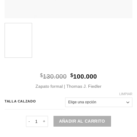
El
El
$
130.000
$
100.000
precio
precio
Zapato formal | Thomas J. Fiedler
original
actual
era:
es:
LIMPIAR
$130.000.
$100.000.
TALLA CALZADO
Zapato | Derby | Charol Negro | Liso | Punta Cuadrada can
AÑADIR AL CARRITO