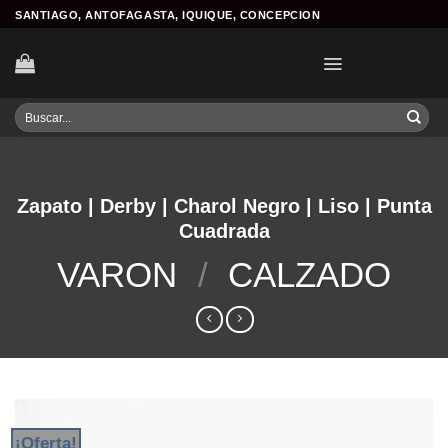
Skip
SANTIAGO, ANTOFAGASTA, IQUIQUE, CONCEPCION
to
content
Buscar
por:
Zapato | Derby | Charol Negro | Liso | Punta
Cuadrada
VARON
/
CALZADO
¡Oferta!