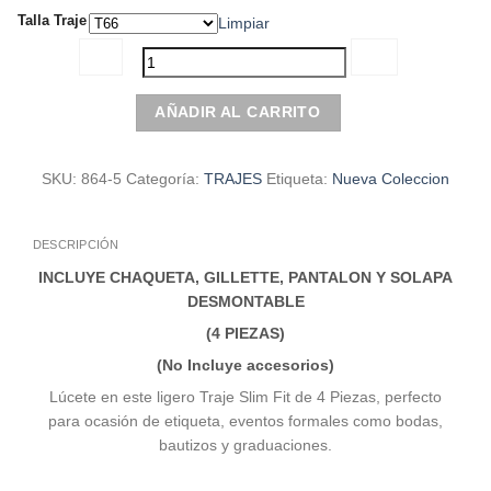
era:
es:
Talla Traje
Limpiar
$790.000.
$632.000.
Multi-
AÑADIR AL CARRITO
Traje
Beige
|
SKU:
864-5
Categoría:
TRAJES
Etiqueta:
Nueva Coleccion
Cuatro
piezas
|
DESCRIPCIÓN
Con
INCLUYE CHAQUETA, GILLETTE, PANTALON Y SOLAPA
Solapa
DESMONTABLE
cantidad
(4 PIEZAS)
(No Incluye accesorios)
Lúcete en este ligero Traje Slim Fit de 4 Piezas, perfecto
para ocasión de etiqueta, eventos formales como bodas,
bautizos y graduaciones.