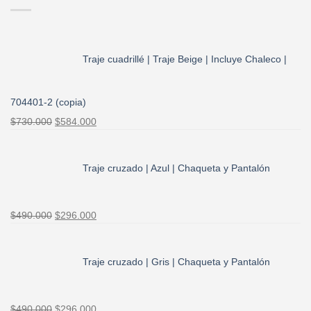
Traje cuadrillé | Traje Beige | Incluye Chaleco |
704401-2 (copia)
El
El
$
730.000
$
584.000
precio
precio
original
actual
era:
es:
Traje cruzado | Azul | Chaqueta y Pantalón
$730.000.
$584.000.
El
El
$
490.000
$
296.000
precio
precio
original
actual
era:
es:
Traje cruzado | Gris | Chaqueta y Pantalón
$490.000.
$296.000.
El
El
$
490.000
$
296.000