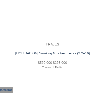
TRAJES
[LIQUIDACION] Smoking Gris tres piezas (975-16)
El
El
$
590.000
$
296.000
precio
precio
Thomas J. Fiedler
original
actual
era:
es:
$590.000.
$296.000.
¡Oferta!