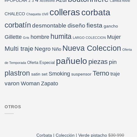
Azul
#POPULAR
2
3
Accesorio
Camisa novio
colleras
corbata
CHALECO
civil
Chaqueta
corbatín
fiesta
desmontable
diseño
gancho
humita
Gillette
hombre
Mujer
Gris
LARGO COLECCION
Nueva Coleccion
Multi traje
Negro
Niño
Oferta
pañuelo
piezas
pin
Oferta Especial
de Temporada
plastron
Terno
Smoking
traje
satin
set
suspensor
varon
Woman
Zapato
OTROS
Corbata | Colección | Verde pistacho
$
30.990