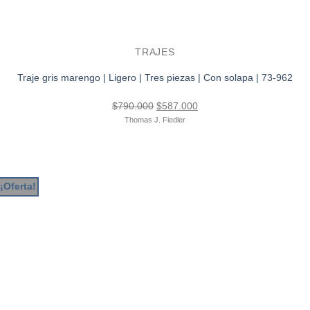
TRAJES
Traje gris marengo | Ligero | Tres piezas | Con solapa | 73-962
El
El
$
790.000
$
587.000
precio
precio
Thomas J. Fiedler
original
actual
era:
es:
$790.000.
$587.000.
¡Oferta!