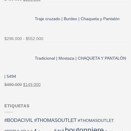
precio
precio
original
actual
era:
es:
Traje cruzado | Burdeo | Chaqueta y Pantalón
$490.000.
$296.000.
Rango
$
296.000
-
$
552.000
de
precios:
desde
Tradicional | Mostaza | CHAQUETA Y PANTALÓN
$296.000
hasta
| 5494
$552.000
El
El
$
490.000
$
149.000
precio
precio
original
actual
era:
es:
ETIQUETAS
$490.000.
$149.000.
#BODACIVIL
#THOMASOUTLET
#THOMASOUTLET
boutonniere
4