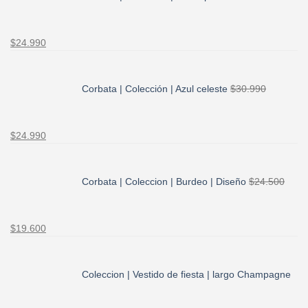
El
El
$
24.990
precio
precio
original
actual
era:
es:
Corbata | Colección | Azul celeste
$
30.990
$30.990.
$24.990.
El
El
$
24.990
precio
precio
original
actual
era:
es:
Corbata | Coleccion | Burdeo | Diseño
$
24.500
$30.990.
$24.990.
El
El
$
19.600
precio
precio
original
actual
era:
es:
Coleccion | Vestido de fiesta | largo Champagne
$24.500.
$19.600.