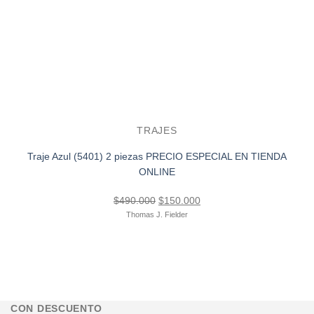
TRAJES
Traje Azul (5401) 2 piezas PRECIO ESPECIAL EN TIENDA
ONLINE
El
El
$
490.000
$
150.000
precio
precio
Thomas J. Fielder
original
actual
era:
es:
$490.000.
$150.000.
CON DESCUENTO