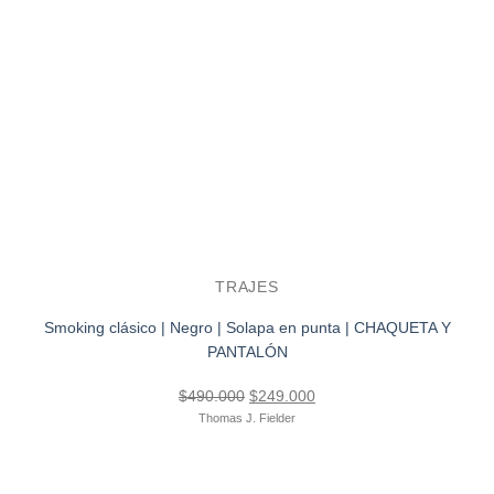
TRAJES
Smoking clásico | Negro | Solapa en punta | CHAQUETA Y
PANTALÓN
El
El
$
490.000
$
249.000
precio
precio
Thomas J. Fielder
original
actual
era:
es:
$490.000.
$249.000.