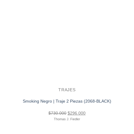
TRAJES
Smoking Negro | Traje 2 Piezas (2068-BLACK)
El
El
$
730.000
$
296.000
precio
precio
Thomas J. Fiedler
original
actual
era:
es: