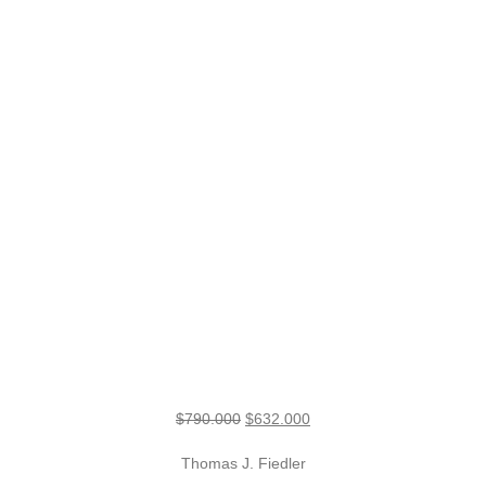
El
El
$
790.000
$
632.000
precio
precio
Thomas J. Fiedler
original
actual