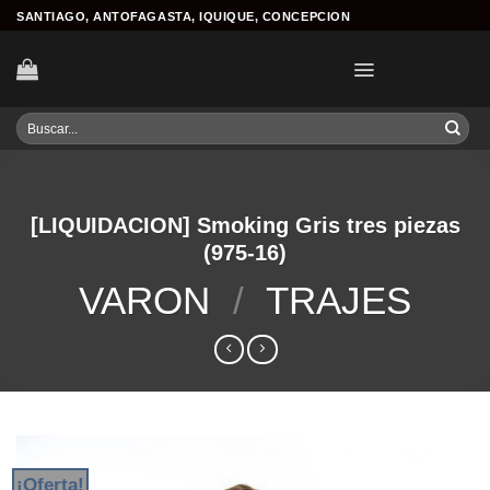
Skip
SANTIAGO, ANTOFAGASTA, IQUIQUE, CONCEPCION
to
content
Buscar
por:
[LIQUIDACION] Smoking Gris tres piezas
(975-16)
VARON
/
TRAJES
¡Oferta!