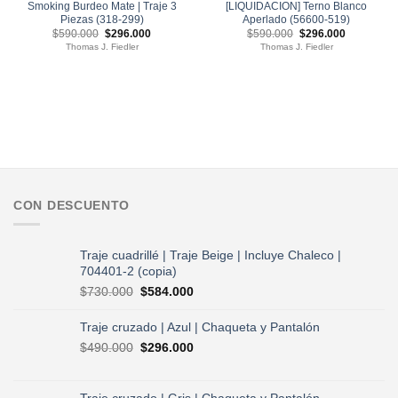
Smoking Burdeo Mate | Traje 3
[LIQUIDACION] Terno Blanco
Piezas (318-299)
Aperlado (56600-519)
El
El
El
El
$
590.000
$
296.000
$
590.000
$
296.000
precio
precio
precio
precio
Thomas J. Fiedler
Thomas J. Fiedler
original
actual
original
actual
era:
es:
era:
es:
$590.000.
$296.000.
$590.000.
$296.000.
CON DESCUENTO
Traje cuadrillé | Traje Beige | Incluye Chaleco |
704401-2 (copia)
El
El
$
730.000
$
584.000
precio
precio
original
actual
Traje cruzado | Azul | Chaqueta y Pantalón
era:
es:
El
El
$
490.000
$
296.000
$730.000.
$584.000.
precio
precio
original
actual
era:
es: