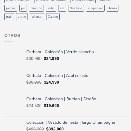
piezas
pin
plastron
satin
set
Smoking
suspensor
Terno
traje
varon
Woman
Zapato
OTROS
Corbata | Colección | Verde pistacho
El
El
$
30.990
$
24.990
precio
precio
original
actual
era:
es:
Corbata | Colección | Azul celeste
$30.990.
$24.990.
El
El
$
30.990
$
24.990
precio
precio
original
actual
era:
es:
Corbata | Coleccion | Burdeo | Diseño
$30.990.
$24.990.
El
El
$
24.500
$
19.600
precio
precio
original
actual
era:
es:
Coleccion | Vestido de fiesta | largo Champagne
$24.500.
$19.600.
El
El
$
490.000
$
392.000