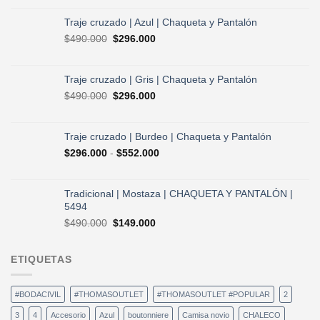
precio
precio
original
actual
Traje cruzado | Azul | Chaqueta y Pantalón
era:
es:
El
El
$
490.000
$
296.000
$730.000.
$584.000.
precio
precio
original
actual
era:
es:
Traje cruzado | Gris | Chaqueta y Pantalón
$490.000.
$296.000.
El
El
$
490.000
$
296.000
precio
precio
original
actual
era:
es:
Traje cruzado | Burdeo | Chaqueta y Pantalón
$490.000.
$296.000.
Rango
$
296.000
-
$
552.000
de
precios:
desde
Tradicional | Mostaza | CHAQUETA Y PANTALÓN |
$296.000
5494
hasta
El
El
$
490.000
$
149.000
$552.000
precio
precio
original
actual
ETIQUETAS
era:
es:
$490.000.
$149.000.
#BODACIVIL
#THOMASOUTLET
#THOMASOUTLET #POPULAR
2
3
4
Accesorio
Azul
boutonniere
Camisa novio
CHALECO