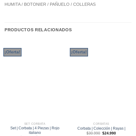
HUMITA / BOTONIER / PAÑUELO / COLLERAS
PRODUCTOS RELACIONADOS
¡Oferta!
¡Oferta!
SET CORBATA
CORBATAS
Set | Corbata | 4 Piezas | Rojo
Corbata | Colección | Rayas |
italiano
El
El
$
30.990
$
24.990