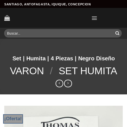
Skip
SANTIAGO, ANTOFAGASTA, IQUIQUE, CONCEPCION
to
content
Buscar
por:
Set | Humita | 4 Piezas | Negro Diseño
VARON
/
SET HUMITA
¡Oferta!