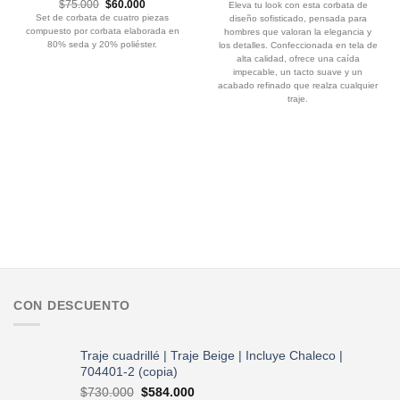
precio
precio
El
El
$
75.000
$
60.000
Eleva tu look con esta corbata de
original
actual
precio
precio
Set de corbata de cuatro piezas
diseño sofisticado, pensada para
era:
es:
original
actual
$30.990.
$24.990.
compuesto por corbata elaborada en
hombres que valoran la elegancia y
era:
es:
$75.000.
$60.000.
80% seda y 20% poliéster.
los detalles. Confeccionada en tela de
alta calidad, ofrece una caída
impecable, un tacto suave y un
acabado refinado que realza cualquier
traje.
CON DESCUENTO
Traje cuadrillé | Traje Beige | Incluye Chaleco |
704401-2 (copia)
El
El
$
730.000
$
584.000