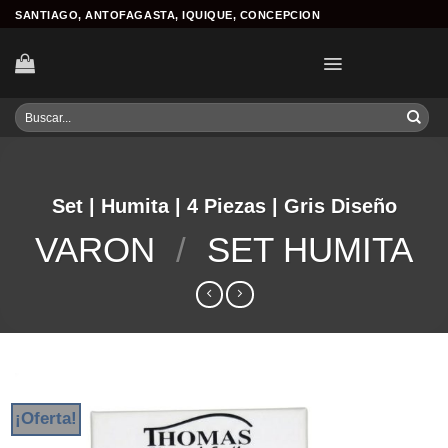
Skip
SANTIAGO, ANTOFAGASTA, IQUIQUE, CONCEPCION
to
content
Buscar
por:
Set | Humita | 4 Piezas | Gris Diseño
VARON
/
SET HUMITA
¡Oferta!