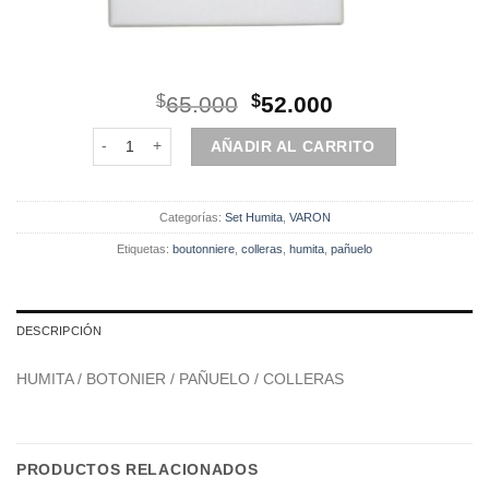
El
El
$
65.000
$
52.000
precio
precio
Set | Humita | 4 Piezas | Gris Diseño cantidad
original
actual
AÑADIR AL CARRITO
era:
es:
$65.000.
$52.000.
Categorías:
Set Humita
,
VARON
Etiquetas:
boutonniere
,
colleras
,
humita
,
pañuelo
DESCRIPCIÓN
HUMITA / BOTONIER / PAÑUELO / COLLERAS
PRODUCTOS RELACIONADOS