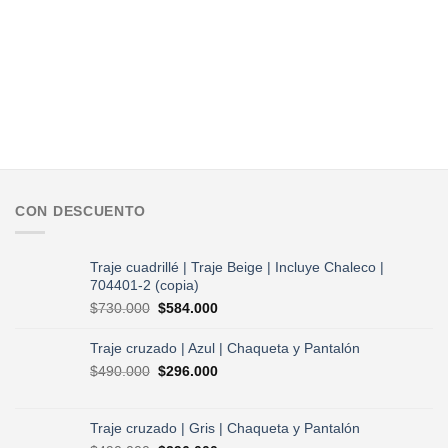
CON DESCUENTO
Traje cuadrillé | Traje Beige | Incluye Chaleco |
704401-2 (copia)
El
El
$
730.000
$
584.000
precio
precio
original
actual
Traje cruzado | Azul | Chaqueta y Pantalón
era:
es:
El
El
$
490.000
$
296.000
$730.000.
$584.000.
precio
precio
original
actual
era:
es:
Traje cruzado | Gris | Chaqueta y Pantalón
$490.000.
$296.000.