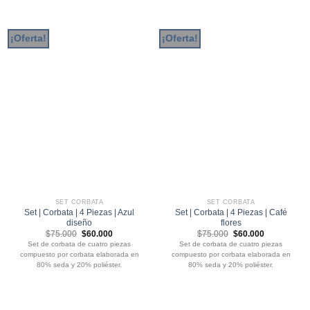
¡Oferta!
¡Oferta!
SET CORBATA
SET CORBATA
Set | Corbata | 4 Piezas | Azul
Set | Corbata | 4 Piezas | Café
diseño
flores
El
El
El
El
$
75.000
$
60.000
$
75.000
$
60.000
precio
precio
precio
precio
Set de corbata de cuatro piezas
Set de corbata de cuatro piezas
original
actual
original
actual
compuesto por corbata elaborada en
compuesto por corbata elaborada en
era:
es:
era:
es:
$75.000.
$60.000.
$75.000.
$60.000.
80% seda y 20% poliéster.
80% seda y 20% poliéster.