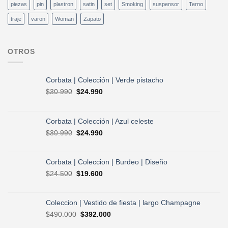
piezas
pin
plastron
satin
set
Smoking
suspensor
Terno
traje
varon
Woman
Zapato
OTROS
Corbata | Colección | Verde pistacho
El
El
$
30.990
$
24.990
precio
precio
original
actual
era:
es:
Corbata | Colección | Azul celeste
$30.990.
$24.990.
El
El
$
30.990
$
24.990
precio
precio
original
actual
era:
es:
Corbata | Coleccion | Burdeo | Diseño
$30.990.
$24.990.
El
El
$
24.500
$
19.600
precio
precio
original
actual
era:
es:
Coleccion | Vestido de fiesta | largo Champagne
$24.500.
$19.600.
El
El
$
490.000
$
392.000
precio
precio