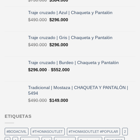
precio
precio
original
actual
Traje cruzado | Azul | Chaqueta y Pantalón
era:
es:
El
El
$
490.000
$
296.000
$730.000.
$584.000.
precio
precio
original
actual
era:
es:
Traje cruzado | Gris | Chaqueta y Pantalón
$490.000.
$296.000.
El
El
$
490.000
$
296.000
precio
precio
original
actual
era:
es:
Traje cruzado | Burdeo | Chaqueta y Pantalón
$490.000.
$296.000.
Rango
$
296.000
-
$
552.000
de
precios:
desde
Tradicional | Mostaza | CHAQUETA Y PANTALÓN |
$296.000
5494
hasta
El
El
$
490.000
$
149.000
$552.000
precio
precio
original
actual
ETIQUETAS
era:
es:
$490.000.
$149.000.
#BODACIVIL
#THOMASOUTLET
#THOMASOUTLET #POPULAR
2