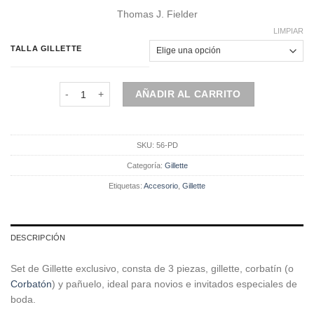
precio
precio
Thomas J. Fielder
original
actual
era:
es:
LIMPIAR
$90.000.
$63.000.
TALLA GILLETTE
Set Gillette 3 Piezas - Palo Rosa con Diseño cantidad
AÑADIR AL CARRITO
SKU:
56-PD
Categoría:
Gillette
Etiquetas:
Accesorio
,
Gillette
DESCRIPCIÓN
Set de Gillette exclusivo, consta de 3 piezas, gillette, corbatín (o
Corbatón
) y pañuelo, ideal para novios e invitados especiales de
boda.