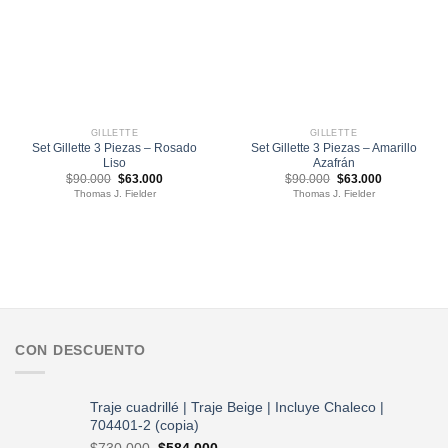
GILLETTE
GILLETTE
Set Gillette 3 Piezas – Rosado
Set Gillette 3 Piezas – Amarillo
Liso
Azafrán
El
El
El
El
$
90.000
$
63.000
$
90.000
$
63.000
precio
precio
precio
precio
Thomas J. Fielder
Thomas J. Fielder
original
actual
original
actual
era:
es:
era:
es:
$90.000.
$63.000.
$90.000.
$63.000.
CON DESCUENTO
Traje cuadrillé | Traje Beige | Incluye Chaleco |
704401-2 (copia)
El
El
$
730.000
$
584.000