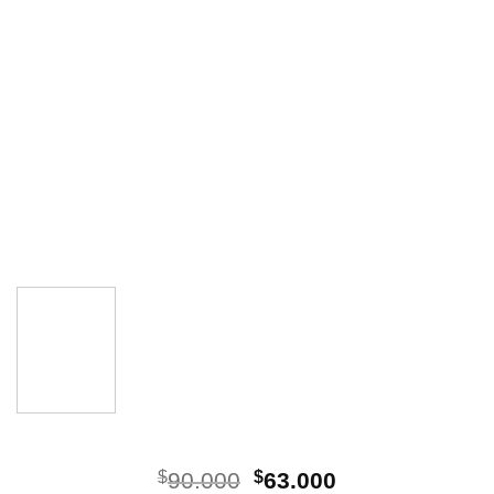
El
El
$
90.000
$
63.000