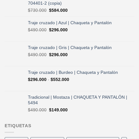
704401-2 (copia)
El
El
$
730.000
$
584.000
precio
precio
original
actual
Traje cruzado | Azul | Chaqueta y Pantalón
era:
es:
El
El
$
490.000
$
296.000
$730.000.
$584.000.
precio
precio
original
actual
era:
es:
Traje cruzado | Gris | Chaqueta y Pantalón
$490.000.
$296.000.
El
El
$
490.000
$
296.000
precio
precio
original
actual
era:
es:
Traje cruzado | Burdeo | Chaqueta y Pantalón
$490.000.
$296.000.
Rango
$
296.000
-
$
552.000
de
precios:
desde
Tradicional | Mostaza | CHAQUETA Y PANTALÓN |
$296.000
5494
hasta
El
El
$
490.000
$
149.000
$552.000
precio
precio
original
actual
ETIQUETAS
era:
es:
$490.000.
$149.000.