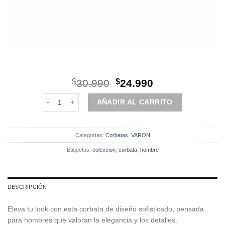
El
El
$
30.990
$
24.990
precio
precio
Corbata | Colección | Burdeo Diseño | cantidad
original
actual
AÑADIR AL CARRITO
era:
es:
$30.990.
$24.990.
Categorías:
Corbatas
,
VARON
Etiquetas:
coleccion
,
corbata
,
hombre
DESCRIPCIÓN
Eleva tu look con esta corbata de diseño sofisticado, pensada
para hombres que valoran la elegancia y los detalles.