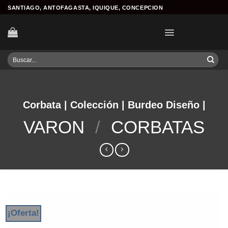
Skip
SANTIAGO, ANTOFAGASTA, IQUIQUE, CONCEPCION
to
content
Buscar
por:
Corbata | Colección | Burdeo Diseño |
VARON
/
CORBATAS
¡Oferta!