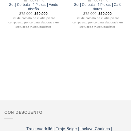
SET CORBATA
SET CORBATA
Set | Corbata | 4 Piezas | Verde
Set | Corbata | 4 Piezas | Café
diseño
flores
El
El
El
El
$
75.000
$
60.000
$
75.000
$
60.000
precio
precio
precio
precio
Set de corbata de cuatro piezas
Set de corbata de cuatro piezas
original
actual
original
actual
compuesto por corbata elaborada en
compuesto por corbata elaborada en
era:
es:
era:
es:
$75.000.
$60.000.
$75.000.
$60.000.
80% seda y 20% poliéster.
80% seda y 20% poliéster.
CON DESCUENTO
Traje cuadrillé | Traje Beige | Incluye Chaleco |