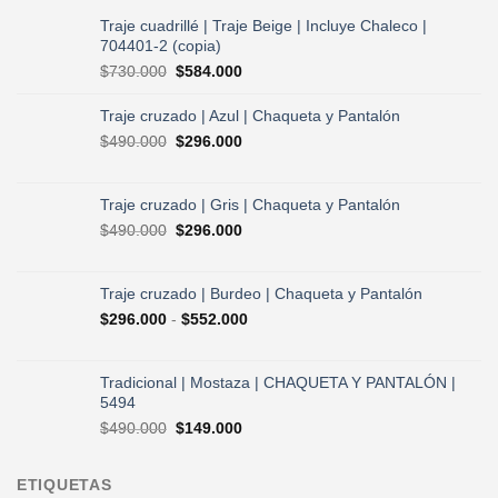
Traje cuadrillé | Traje Beige | Incluye Chaleco |
704401-2 (copia)
El
El
$
730.000
$
584.000
precio
precio
original
actual
Traje cruzado | Azul | Chaqueta y Pantalón
era:
es:
El
El
$
490.000
$
296.000
$730.000.
$584.000.
precio
precio
original
actual
era:
es:
Traje cruzado | Gris | Chaqueta y Pantalón
$490.000.
$296.000.
El
El
$
490.000
$
296.000
precio
precio
original
actual
era:
es:
Traje cruzado | Burdeo | Chaqueta y Pantalón
$490.000.
$296.000.
Rango
$
296.000
-
$
552.000
de
precios:
desde
Tradicional | Mostaza | CHAQUETA Y PANTALÓN |
$296.000
5494
hasta
El
El
$
490.000
$
149.000
$552.000
precio
precio
original
actual
ETIQUETAS
era:
es: