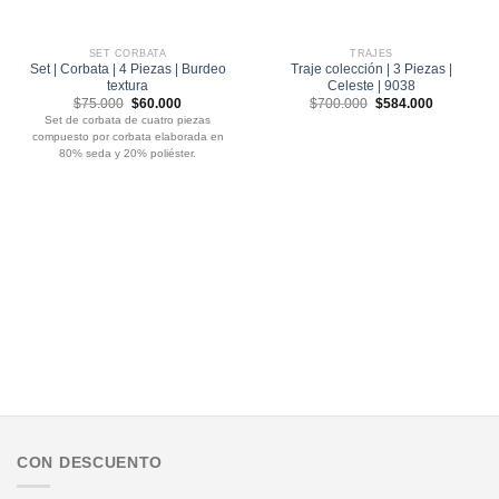
SET CORBATA
TRAJES
Set | Corbata | 4 Piezas | Burdeo
Traje colección | 3 Piezas |
textura
Celeste | 9038
El
El
El
El
$
75.000
$
60.000
$
700.000
$
584.000
precio
precio
precio
precio
Set de corbata de cuatro piezas
original
actual
original
actual
compuesto por corbata elaborada en
era:
es:
era:
es:
$75.000.
$60.000.
$700.000.
$584.000.
80% seda y 20% poliéster.
CON DESCUENTO