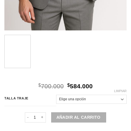
El
El
$
700.000
$
584.000
precio
precio
LIMPIAR
original
actual
TALLA TRAJE
era:
es:
$700.000.
$584.000.
Traje tradicional | 3 Piezas | Gris claro cantidad
AÑADIR AL CARRITO