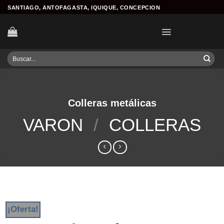
Skip
SANTIAGO, ANTOFAGASTA, IQUIQUE, CONCEPCION
to
content
Buscar
por:
Colleras metálicas
VARON
/
COLLERAS
¡Oferta!