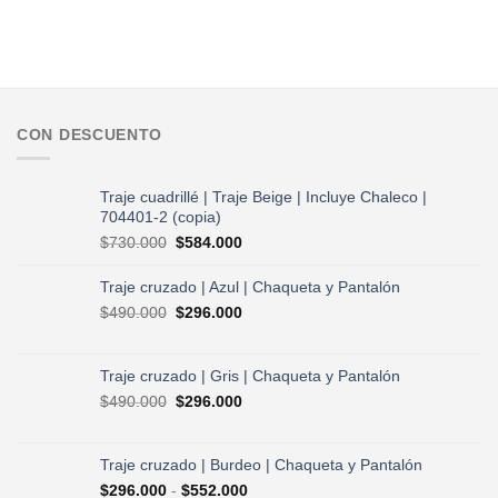
CON DESCUENTO
Traje cuadrillé | Traje Beige | Incluye Chaleco |
704401-2 (copia)
El
El
$
730.000
$
584.000
precio
precio
original
actual
Traje cruzado | Azul | Chaqueta y Pantalón
era:
es:
El
El
$
490.000
$
296.000
$730.000.
$584.000.
precio
precio
original
actual
era:
es:
Traje cruzado | Gris | Chaqueta y Pantalón
$490.000.
$296.000.
El
El
$
490.000
$
296.000
precio
precio
original
actual
era:
es:
Traje cruzado | Burdeo | Chaqueta y Pantalón
$490.000.
$296.000.
Rango
$
296.000
-
$
552.000