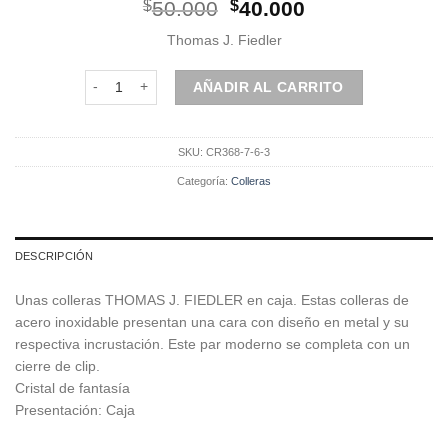
El
El
$
50.000
$
40.000
precio
precio
Thomas J. Fiedler
original
actual
era:
es:
Colleras metálicas cantidad
AÑADIR AL CARRITO
$50.000.
$40.000.
SKU:
CR368-7-6-3
Categoría:
Colleras
DESCRIPCIÓN
Unas colleras THOMAS J. FIEDLER en caja. Estas colleras de
acero inoxidable presentan una cara con diseño en metal y su
respectiva incrustación. Este par moderno se completa con un
cierre de clip.
Cristal de fantasía
Presentación: Caja