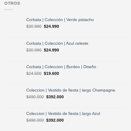
OTROS
Corbata | Colección | Verde pistacho
El
El
$
30.990
$
24.990
precio
precio
original
actual
era:
es:
Corbata | Colección | Azul celeste
$30.990.
$24.990.
El
El
$
30.990
$
24.990
precio
precio
original
actual
era:
es:
Corbata | Coleccion | Burdeo | Diseño
$30.990.
$24.990.
El
El
$
24.500
$
19.600
precio
precio
original
actual
era:
es:
Coleccion | Vestido de fiesta | largo Champagne
$24.500.
$19.600.
El
El
$
490.000
$
392.000
precio
precio
original
actual
era:
es:
Coleccion | Vestido de fiesta | largo Azul
$490.000.
$392.000.
El
El
$
490.000
$
392.000
precio
precio
original
actual