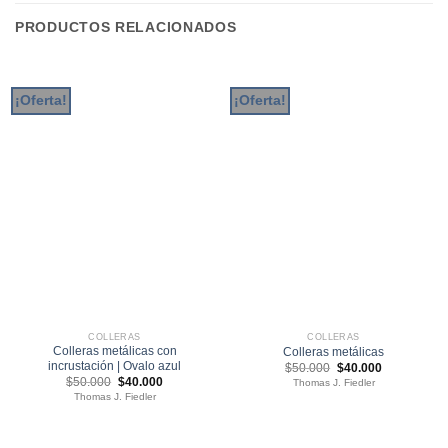
PRODUCTOS RELACIONADOS
¡Oferta!
¡Oferta!
COLLERAS
COLLERAS
Colleras metálicas con
Colleras metálicas
incrustación | Ovalo azul
El
El
$
50.000
$
40.000
precio
precio
El
El
$
50.000
$
40.000
Thomas J. Fiedler
original
actual
precio
precio
Thomas J. Fiedler
era:
es:
original
actual
$50.000.
$40.000.
era:
es:
$50.000.
$40.000.