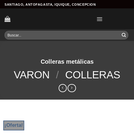
Skip
SANTIAGO, ANTOFAGASTA, IQUIQUE, CONCEPCION
to
content
Buscar
por:
Colleras metálicas
VARON
/
COLLERAS
¡Oferta!