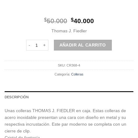
El
El
$
50.000
$
40.000
precio
precio
Thomas J. Fiedler
original
actual
era:
es:
Colleras metálicas cantidad
AÑADIR AL CARRITO
$50.000.
$40.000.
SKU:
CR368-4
Categoría:
Colleras
DESCRIPCIÓN
Unas colleras THOMAS J. FIEDLER en caja. Estas colleras de
acero inoxidable presentan una cara con diseño en metal y su
respectiva incrustación. Este par moderno se completa con un
cierre de clip.
Cristal de fantasía