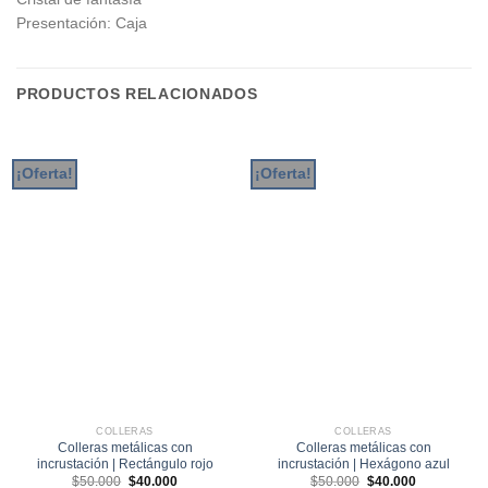
Presentación: Caja
PRODUCTOS RELACIONADOS
¡Oferta!
¡Oferta!
COLLERAS
COLLERAS
Colleras metálicas con
Colleras metálicas con
incrustación | Rectángulo rojo
incrustación | Hexágono azul
El
El
El
El
$
50.000
$
40.000
$
50.000
$
40.000