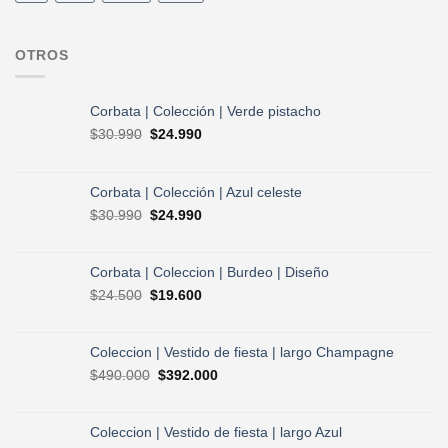
OTROS
Corbata | Colección | Verde pistacho
El
El
$
30.990
$
24.990
precio
precio
original
actual
era:
es:
Corbata | Colección | Azul celeste
$30.990.
$24.990.
El
El
$
30.990
$
24.990
precio
precio
original
actual
era:
es:
Corbata | Coleccion | Burdeo | Diseño
$30.990.
$24.990.
El
El
$
24.500
$
19.600
precio
precio
original
actual
era:
es:
Coleccion | Vestido de fiesta | largo Champagne
$24.500.
$19.600.
El
El
$
490.000
$
392.000
precio
precio
original
actual
era:
es:
Coleccion | Vestido de fiesta | largo Azul
$490.000.
$392.000.