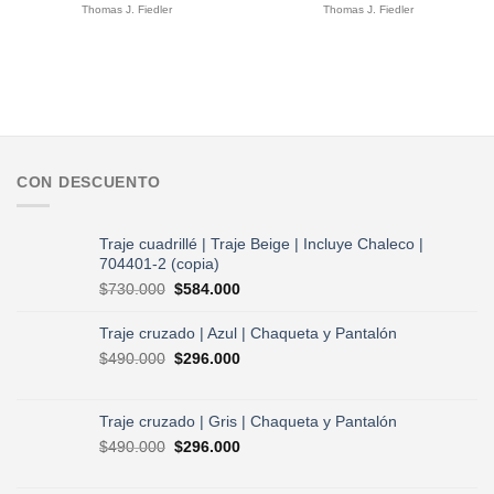
precio
precio
precio
precio
Thomas J. Fiedler
Thomas J. Fiedler
original
actual
original
actual
era:
es:
era:
es:
$50.000.
$40.000.
$50.000.
$40.000.
CON DESCUENTO
Traje cuadrillé | Traje Beige | Incluye Chaleco |
704401-2 (copia)
El
El
$
730.000
$
584.000
precio
precio
original
actual
Traje cruzado | Azul | Chaqueta y Pantalón
era:
es:
El
El
$
490.000
$
296.000
$730.000.
$584.000.
precio
precio
original
actual
era:
es:
Traje cruzado | Gris | Chaqueta y Pantalón
$490.000.
$296.000.
El
El
$
490.000
$
296.000
precio
precio
original
actual