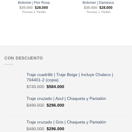
Botonier | Flor Rosa
Botonier | Damasco
El
El
El
El
$
35.000
$
28.000
$
35.000
$
28.000
precio
precio
precio
precio
Thomas J. Fiedler
Thomas J. Fiedler
original
actual
original
actual
era:
es:
era:
es:
$35.000.
$28.000.
$35.000.
$28.000.
CON DESCUENTO
Traje cuadrillé | Traje Beige | Incluye Chaleco |
704401-2 (copia)
El
El
$
730.000
$
584.000
precio
precio
original
actual
Traje cruzado | Azul | Chaqueta y Pantalón
era:
es:
El
El
$
490.000
$
296.000
$730.000.
$584.000.
precio
precio
original
actual
era:
es:
Traje cruzado | Gris | Chaqueta y Pantalón
$490.000.
$296.000.
El
El
$
490.000
$
296.000