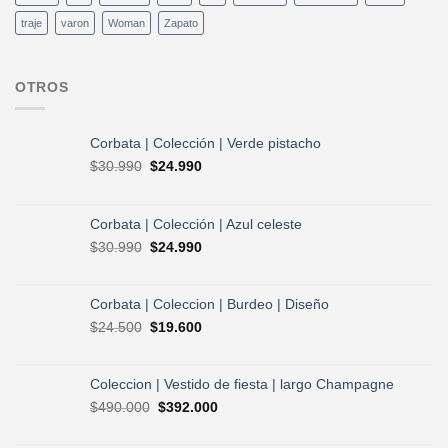
traje
varon
Woman
Zapato
OTROS
Corbata | Colección | Verde pistacho
El
El
$
30.990
$
24.990
precio
precio
original
actual
era:
es:
Corbata | Colección | Azul celeste
$30.990.
$24.990.
El
El
$
30.990
$
24.990
precio
precio
original
actual
era:
es:
Corbata | Coleccion | Burdeo | Diseño
$30.990.
$24.990.
El
El
$
24.500
$
19.600
precio
precio
original
actual
era:
es:
Coleccion | Vestido de fiesta | largo Champagne
$24.500.
$19.600.
El
El
$
490.000
$
392.000
precio
precio
original
actual