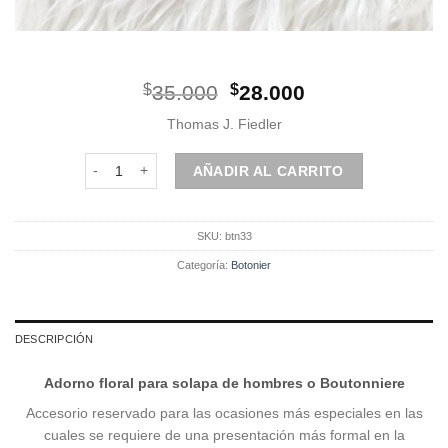
El
El
$
35.000
$
28.000
precio
precio
Thomas J. Fiedler
original
actual
era:
es:
Botonier | Celeste cantidad
AÑADIR AL CARRITO
$35.000.
$28.000.
SKU:
btn33
Categoría:
Botonier
DESCRIPCIÓN
Adorno floral para solapa de hombres o Boutonniere
Accesorio reservado para las ocasiones más especiales en las
cuales se requiere de una presentación más formal en la