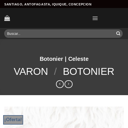
Skip
SANTIAGO, ANTOFAGASTA, IQUIQUE, CONCEPCION
to
content
Buscar
por:
Botonier | Celeste
VARON
/
BOTONIER
¡Oferta!