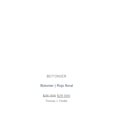
BOTONIER
Botonier | Rojo floral
El
El
$
35.000
$
28.000
precio
precio
Thomas J. Fiedler
original
actual
era:
es: