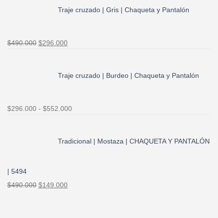
era:
es:
Traje cruzado | Gris | Chaqueta y Pantalón
$490.000.
$296.000.
El
El
$
490.000
$
296.000
precio
precio
original
actual
era:
es:
Traje cruzado | Burdeo | Chaqueta y Pantalón
$490.000.
$296.000.
Rango
$
296.000
-
$
552.000
de
precios:
desde
Tradicional | Mostaza | CHAQUETA Y PANTALÓN
$296.000
hasta
| 5494
$552.000
El
El
$
490.000
$
149.000
precio
precio
original
actual
era:
es: