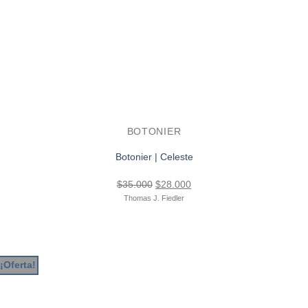
BOTONIER
Botonier | Celeste
El
El
$
35.000
$
28.000
precio
precio
Thomas J. Fiedler
original
actual
era:
es:
$35.000.
$28.000.
¡Oferta!