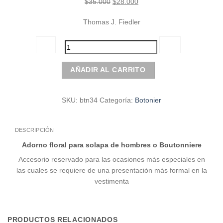
El
El
$
35.000
$
28.000
precio
precio
Thomas J. Fiedler
original
actual
era:
es:
$35.000.
$28.000.
Botonier
AÑADIR AL CARRITO
|
Beige
cantidad
SKU:
btn34
Categoría:
Botonier
DESCRIPCIÓN
Adorno floral para solapa de hombres o Boutonniere
Accesorio reservado para las ocasiones más especiales en
las cuales se requiere de una presentación más formal en la
vestimenta
PRODUCTOS RELACIONADOS