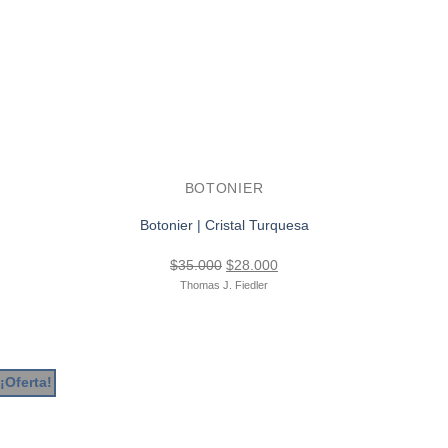
BOTONIER
Botonier | Cristal Turquesa
El
El
$
35.000
$
28.000
precio
precio
Thomas J. Fiedler
original
actual
era:
es:
$35.000.
$28.000.
¡Oferta!