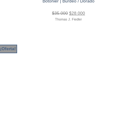
Botonier | Burdeo / Dorado
El
El
$
35.000
$
28.000
precio
precio
Thomas J. Fiedler
original
actual
era:
es:
$35.000.
$28.000.
¡Oferta!