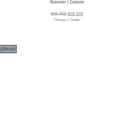
Botonier | Celeste
El
El
$
35.000
$
28.000
precio
precio
Thomas J. Fiedler
original
actual
era:
es:
$35.000.
$28.000.
¡Oferta!