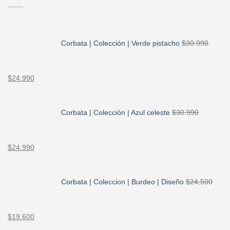
Corbata | Colección | Verde pistacho
$
30.990
El
El
$
24.990
precio
precio
original
actual
era:
es:
Corbata | Colección | Azul celeste
$
30.990
$30.990.
$24.990.
El
El
$
24.990
precio
precio
original
actual
era:
es:
Corbata | Coleccion | Burdeo | Diseño
$
24.500
$30.990.
$24.990.
El
El
$
19.600
precio
precio