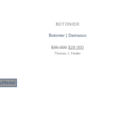
BOTONIER
Botonier | Damasco
El
El
$
35.000
$
28.000
precio
precio
Thomas J. Fiedler
original
actual
era:
es:
$35.000.
$28.000.
¡Oferta!