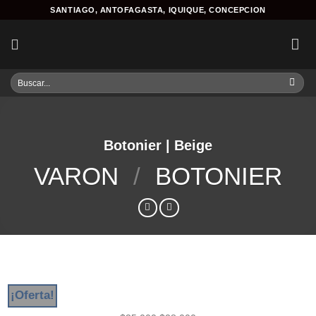
Skip
SANTIAGO, ANTOFAGASTA, IQUIQUE, CONCEPCION
to
content
Buscar
por:
Botonier | Beige
VARON
/
BOTONIER
¡Oferta!