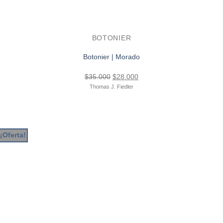
BOTONIER
Botonier | Morado
El
El
$
35.000
$
28.000
precio
precio
Thomas J. Fiedler
original
actual
era:
es:
$35.000.
$28.000.
¡Oferta!