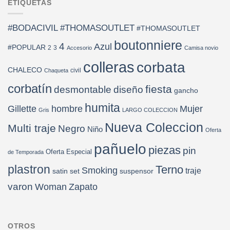
ETIQUETAS
$490.000.
$149.000.
#BODACIVIL
#THOMASOUTLET
#THOMASOUTLET
boutonniere
4
Azul
#POPULAR
2
3
Accesorio
Camisa novio
colleras
corbata
CHALECO
civil
Chaqueta
corbatín
fiesta
desmontable
diseño
gancho
humita
Gillette
hombre
Mujer
Gris
LARGO COLECCION
Nueva Coleccion
Multi traje
Negro
Niño
Oferta
pañuelo
piezas
pin
Oferta Especial
de Temporada
plastron
Terno
Smoking
traje
satin
set
suspensor
varon
Woman
Zapato
OTROS