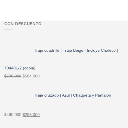
$35.000.
$28.000.
CON DESCUENTO
Traje cuadrillé | Traje Beige | Incluye Chaleco |
704401-2 (copia)
El
El
$
730.000
$
584.000
precio
precio
original
actual
era:
es:
Traje cruzado | Azul | Chaqueta y Pantalón
$730.000.
$584.000.
El
El
$
490.000
$
296.000
precio
precio
original
actual