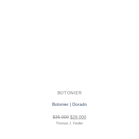
BOTONIER
Botonier | Dorado
El
El
$
35.000
$
28.000
precio
precio
Thomas J. Fiedler
original
actual
era:
es: