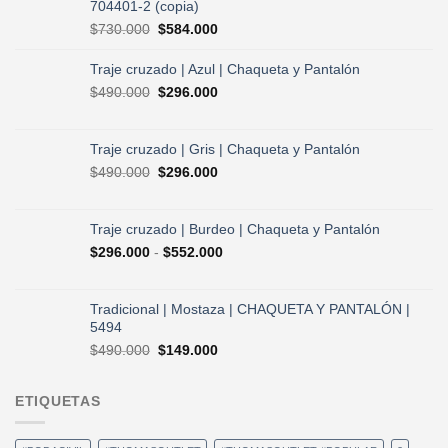
704401-2 (copia)
El
El
$
730.000
$
584.000
precio
precio
original
actual
Traje cruzado | Azul | Chaqueta y Pantalón
era:
es:
El
El
$
490.000
$
296.000
$730.000.
$584.000.
precio
precio
original
actual
era:
es:
Traje cruzado | Gris | Chaqueta y Pantalón
$490.000.
$296.000.
El
El
$
490.000
$
296.000
precio
precio
original
actual
era:
es:
Traje cruzado | Burdeo | Chaqueta y Pantalón
$490.000.
$296.000.
Rango
$
296.000
-
$
552.000
de
precios:
desde
Tradicional | Mostaza | CHAQUETA Y PANTALÓN |
$296.000
5494
hasta
El
El
$
490.000
$
149.000
$552.000
precio
precio
original
actual
ETIQUETAS
era:
es:
$490.000.
$149.000.