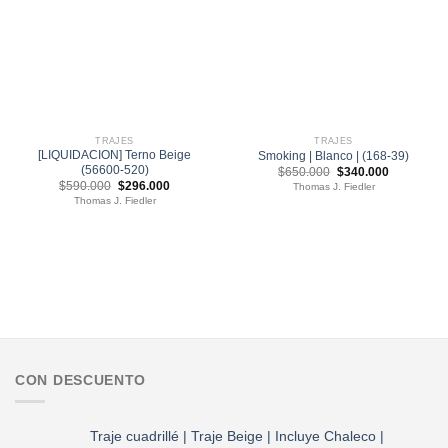
TRAJES
TRAJES
[LIQUIDACION] Terno Beige
Smoking | Blanco | (168-39)
(56600-520)
El
El
$
650.000
$
340.000
precio
precio
El
El
$
590.000
$
296.000
Thomas J. Fiedler
original
actual
precio
precio
Thomas J. Fiedler
era:
es:
original
actual
$650.000.
$340.000.
era:
es:
$590.000.
$296.000.
CON DESCUENTO
Traje cuadrillé | Traje Beige | Incluye Chaleco |