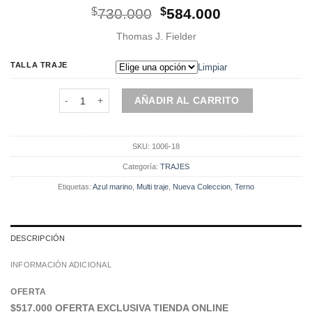
El
El
$
730.000
$
584.000
precio
precio
Thomas J. Fielder
original
actual
era:
es:
TALLA TRAJE
Limpiar
$730.000.
$584.000.
Terno Multitraje Azul Marino (1006-18) cantidad
AÑADIR AL CARRITO
SKU:
1006-18
Categoría:
TRAJES
Etiquetas:
Azul marino
,
Multi traje
,
Nueva Coleccion
,
Terno
DESCRIPCIÓN
INFORMACIÓN ADICIONAL
OFERTA
$517.000 OFERTA EXCLUSIVA TIENDA ONLINE