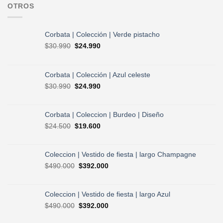
OTROS
Corbata | Colección | Verde pistacho
El
El
$
30.990
$
24.990
precio
precio
original
actual
era:
es:
Corbata | Colección | Azul celeste
$30.990.
$24.990.
El
El
$
30.990
$
24.990
precio
precio
original
actual
era:
es:
Corbata | Coleccion | Burdeo | Diseño
$30.990.
$24.990.
El
El
$
24.500
$
19.600
precio
precio
original
actual
era:
es:
Coleccion | Vestido de fiesta | largo Champagne
$24.500.
$19.600.
El
El
$
490.000
$
392.000
precio
precio
original
actual
era:
es:
Coleccion | Vestido de fiesta | largo Azul
$490.000.
$392.000.
El
El
$
490.000
$
392.000
precio
precio
original
actual