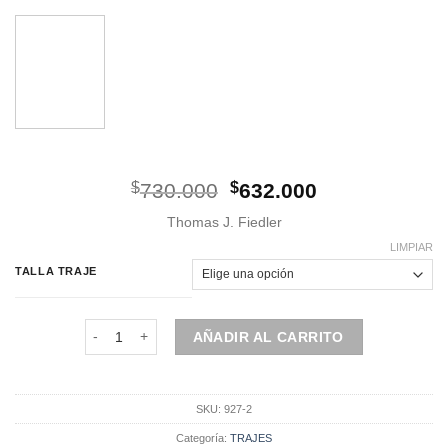
El
El
$
730.000
$
632.000
precio
precio
Thomas J. Fiedler
original
actual
era:
es:
LIMPIAR
$730.000.
$632.000.
TALLA TRAJE
Terno Multitraje Azul Marino (927-2) cantidad
AÑADIR AL CARRITO
SKU:
927-2
Categoría:
TRAJES