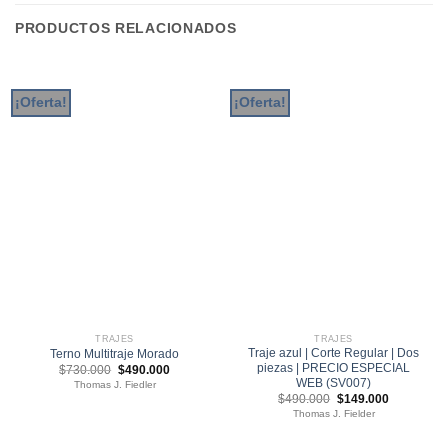
PRODUCTOS RELACIONADOS
¡Oferta!
¡Oferta!
TRAJES
TRAJES
Traje azul | Corte Regular | Dos
Terno Multitraje Morado
piezas | PRECIO ESPECIAL
El
El
$
730.000
$
490.000
precio
precio
WEB (SV007)
Thomas J. Fiedler
original
actual
El
El
$
490.000
$
149.000
era:
es:
precio
precio
$730.000.
$490.000.
Thomas J. Fielder
original
actual
era:
es:
$490.000.
$149.000.