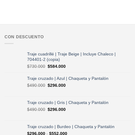
CON DESCUENTO
Traje cuadrillé | Traje Beige | Incluye Chaleco |
704401-2 (copia)
El
El
$
730.000
$
584.000
precio
precio
original
actual
Traje cruzado | Azul | Chaqueta y Pantalón
era:
es:
El
El
$
490.000
$
296.000
$730.000.
$584.000.
precio
precio
original
actual
era:
es:
Traje cruzado | Gris | Chaqueta y Pantalón
$490.000.
$296.000.
El
El
$
490.000
$
296.000
precio
precio
original
actual
era:
es:
Traje cruzado | Burdeo | Chaqueta y Pantalón
$490.000.
$296.000.
Rango
$
296.000
-
$
552.000