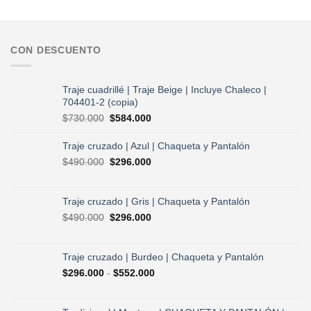
CON DESCUENTO
Traje cuadrillé | Traje Beige | Incluye Chaleco |
704401-2 (copia)
El
El
$
730.000
$
584.000
precio
precio
original
actual
Traje cruzado | Azul | Chaqueta y Pantalón
era:
es:
El
El
$
490.000
$
296.000
$730.000.
$584.000.
precio
precio
original
actual
era:
es:
Traje cruzado | Gris | Chaqueta y Pantalón
$490.000.
$296.000.
El
El
$
490.000
$
296.000
precio
precio
original
actual
era:
es:
Traje cruzado | Burdeo | Chaqueta y Pantalón
$490.000.
$296.000.
Rango
$
296.000
-
$
552.000
de
precios:
desde