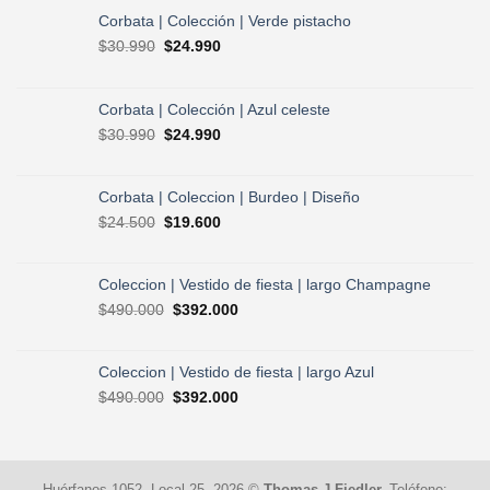
Corbata | Colección | Verde pistacho
El
El
$
30.990
$
24.990
precio
precio
original
actual
era:
es:
Corbata | Colección | Azul celeste
$30.990.
$24.990.
El
El
$
30.990
$
24.990
precio
precio
original
actual
era:
es:
Corbata | Coleccion | Burdeo | Diseño
$30.990.
$24.990.
El
El
$
24.500
$
19.600
precio
precio
original
actual
era:
es:
Coleccion | Vestido de fiesta | largo Champagne
$24.500.
$19.600.
El
El
$
490.000
$
392.000
precio
precio
original
actual
era:
es:
Coleccion | Vestido de fiesta | largo Azul
$490.000.
$392.000.
El
El
$
490.000
$
392.000
precio
precio
original
actual
era:
es:
$490.000.
$392.000.