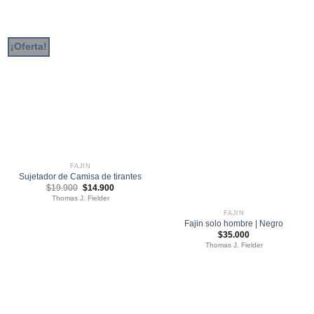
¡Oferta!
FAJIN
Sujetador de Camisa de tirantes
El
El
$
19.900
$
14.900
precio
precio
Thomas J. Fielder
original
actual
era:
es:
FAJIN
$19.900.
$14.900.
Fajin solo hombre | Negro
$
35.000
Thomas J. Fielder