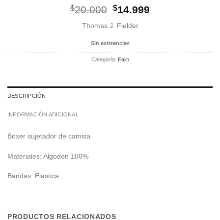
El
El
$
20.000
$
14.999
precio
precio
Thomas J. Fielder
original
actual
era:
es:
Sin existencias
$20.000.
$14.999.
Categoría:
Fajin
DESCRIPCIÓN
INFORMACIÓN ADICIONAL
Boxer sujetador de camisa
Materiales: Algodon 100%
Bandas: Elastica
PRODUCTOS RELACIONADOS