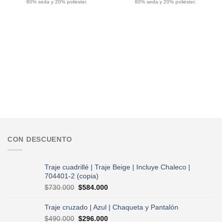
$75.000.
$60.000.
$75.000.
$60.000.
80% seda y 20% poliéster.
80% seda y 20% poliéster.
CON DESCUENTO
Traje cuadrillé | Traje Beige | Incluye Chaleco |
704401-2 (copia)
El
El
$
730.000
$
584.000
precio
precio
original
actual
Traje cruzado | Azul | Chaqueta y Pantalón
era:
es:
El
El
$
490.000
$
296.000