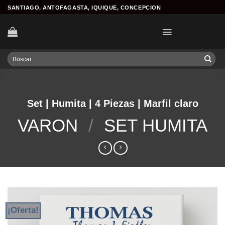
Skip
SANTIAGO, ANTOFAGASTA, IQUIQUE, CONCEPCION
to
content
Buscar
por:
Set | Humita | 4 Piezas | Marfil claro
VARON
/
SET HUMITA
¡Oferta!