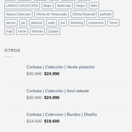
LARGO COLECCION
Mujer
Multi traje
Negro
Niño
Nueva Coleccion
Oferta de Temporada
Oferta Especial
pañuelo
piezas
pin
plastron
satin
set
Smoking
suspensor
Terno
traje
varon
Woman
Zapato
OTROS
Corbata | Colección | Verde pistacho
El
El
$
30.990
$
24.990
precio
precio
original
actual
era:
es:
Corbata | Colección | Azul celeste
$30.990.
$24.990.
El
El
$
30.990
$
24.990
precio
precio
original
actual
era:
es:
Corbata | Coleccion | Burdeo | Diseño
$30.990.
$24.990.
El
El
$
24.500
$
19.600
precio
precio
original
actual