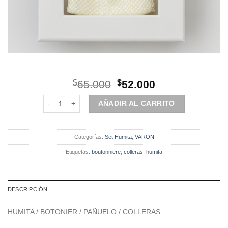
El
El
$
65.000
$
52.000
precio
precio
Set | Humita | 4 Piezas | Marfil claro cantidad
original
actual
AÑADIR AL CARRITO
era:
es:
$65.000.
$52.000.
Categorías:
Set Humita
,
VARON
Etiquetas:
boutonniere
,
colleras
,
humita
DESCRIPCIÓN
HUMITA / BOTONIER / PAÑUELO / COLLERAS