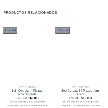
PRODUCTOS RELACIONADOS
¡Oferta!
¡Oferta!
SET CORBATA
SET CORBATA
Set | Corbata | 4 Piezas |
Set | Corbata | 4 Piezas | Azul
Amarillo pastel
Diceño
El
El
El
El
$
75.000
$
60.000
$
75.000
$
60.000
precio
precio
precio
precio
Set de corbata de cuatro piezas
Set de corbata de cuatro piezas
original
actual
original
actual
compuesto por corbata elaborada en
compuesto por corbata elaborada en
era:
es:
era:
es: