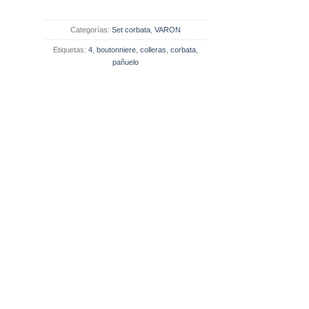
Categorías:
Set corbata
,
VARON
Etiquetas:
4
,
boutonniere
,
colleras
,
corbata
,
pañuelo