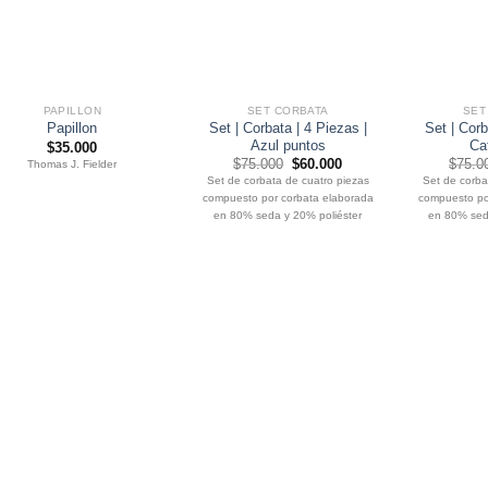
PAPILLON
SET CORBATA
SET
Set | Corbata | 4 Piezas |
Set | Corb
Papillon
Azul puntos
Caf
$
35.000
El
El
$
75.000
$
60.000
$
75.0
Thomas J. Fielder
precio
precio
Set de corbata de cuatro piezas
Set de corba
original
actual
compuesto por corbata elaborada
compuesto po
era:
es:
$75.000.
$60.000.
en 80% seda y 20% poliéster
en 80% seda