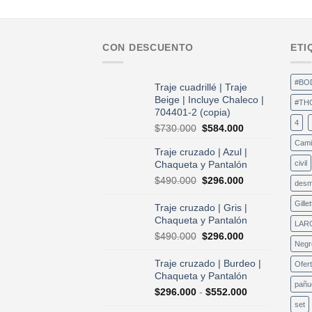
CON DESCUENTO
ETI
#BO
Traje cuadrillé | Traje
Beige | Incluye Chaleco |
#TH
704401-2 (copia)
4
El
El
$
730.000
$
584.000
precio
precio
Cami
Traje cruzado | Azul |
original
actual
Chaqueta y Pantalón
civil
era:
es:
$730.000.
$584.000.
El
El
$
490.000
$
296.000
desm
precio
precio
original
actual
Gillet
Traje cruzado | Gris |
era:
es:
Chaqueta y Pantalón
LAR
$490.000.
$296.000.
El
El
$
490.000
$
296.000
Negr
precio
precio
original
actual
Traje cruzado | Burdeo |
Ofer
era:
es:
Chaqueta y Pantalón
$490.000.
$296.000.
pañu
Rango
$
296.000
-
$
552.000
de
set