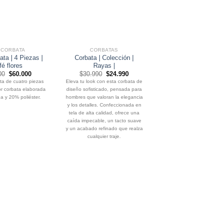
 CORBATA
CORBATAS
TRAJES
ata | 4 Piezas |
Corbata | Colección |
Traje colección | 3 
é flores
Rayas |
Celeste | 903
El
El
El
El
El
00
$
60.000
$
30.990
$
24.990
$
700.000
$
584.
precio
precio
precio
precio
precio
ta de cuatro piezas
Eleva tu look con esta corbata de
original
actual
original
actual
origin
r corbata elaborada
diseño sofisticado, pensada para
era:
es:
era:
es:
era:
$75.000.
$60.000.
$30.990.
$24.990.
$700.
 y 20% poliéster.
hombres que valoran la elegancia
y los detalles. Confeccionada en
tela de alta calidad, ofrece una
caída impecable, un tacto suave
y un acabado refinado que realza
cualquier traje.