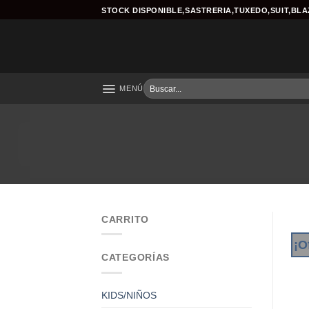
Skip
STOCK DISPONIBLE,SASTRERIA,TUXEDO,SUIT,BL
to
content
Buscar
MENÚ
por:
CARRITO
¡O
CATEGORÍAS
KIDS/NIÑOS