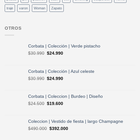
traje
varon
Woman
Zapato
OTROS
Corbata | Colección | Verde pistacho
El
El
$
30.990
$
24.990
precio
precio
original
actual
era:
es:
Corbata | Colección | Azul celeste
$30.990.
$24.990.
El
El
$
30.990
$
24.990
precio
precio
original
actual
era:
es:
Corbata | Coleccion | Burdeo | Diseño
$30.990.
$24.990.
El
El
$
24.500
$
19.600
precio
precio
original
actual
era:
es:
Coleccion | Vestido de fiesta | largo Champagne
$24.500.
$19.600.
El
El
$
490.000
$
392.000
precio
precio
original
actual