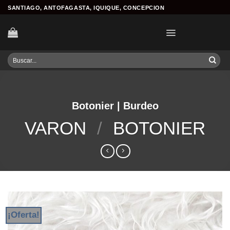
Skip
SANTIAGO, ANTOFAGASTA, IQUIQUE, CONCEPCION
to
content
Buscar
por:
Botonier | Burdeo
VARON
/
BOTONIER
¡Oferta!