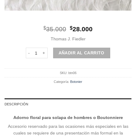
El
El
$
35.000
$
28.000
precio
precio
Thomas J. Fiedler
original
actual
era:
es:
Botonier | Burdeo cantidad
AÑADIR AL CARRITO
$35.000.
$28.000.
SKU:
btn06
Categoría:
Botonier
DESCRIPCIÓN
Adorno floral para solapa de hombres o Boutonniere
Accesorio reservado para las ocasiones más especiales en las
cuales se requiere de una presentación más formal en la