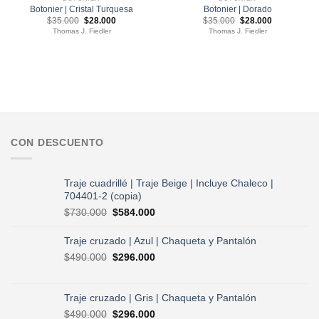
Botonier | Cristal Turquesa
Botonier | Dorado
El
El
El
El
$
35.000
$
28.000
$
35.000
$
28.000
precio
precio
precio
precio
Thomas J. Fiedler
Thomas J. Fiedler
original
actual
original
actual
era:
es:
era:
es:
$35.000.
$28.000.
$35.000.
$28.000.
CON DESCUENTO
Traje cuadrillé | Traje Beige | Incluye Chaleco |
704401-2 (copia)
El
El
$
730.000
$
584.000
precio
precio
original
actual
Traje cruzado | Azul | Chaqueta y Pantalón
era:
es:
El
El
$
490.000
$
296.000
$730.000.
$584.000.
precio
precio
original
actual
era:
es:
Traje cruzado | Gris | Chaqueta y Pantalón
$490.000.
$296.000.
El
El
$
490.000
$
296.000