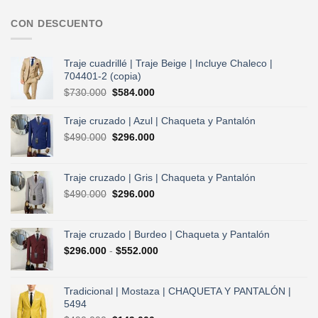
CON DESCUENTO
Traje cuadrillé | Traje Beige | Incluye Chaleco |
704401-2 (copia)
El
El
$
730.000
$
584.000
precio
precio
original
actual
Traje cruzado | Azul | Chaqueta y Pantalón
era:
es:
El
El
$
490.000
$
296.000
$730.000.
$584.000.
precio
precio
original
actual
era:
es:
Traje cruzado | Gris | Chaqueta y Pantalón
$490.000.
$296.000.
El
El
$
490.000
$
296.000
precio
precio
original
actual
era:
es:
Traje cruzado | Burdeo | Chaqueta y Pantalón
$490.000.
$296.000.
Rango
$
296.000
-
$
552.000
de
precios:
desde
Tradicional | Mostaza | CHAQUETA Y PANTALÓN |
$296.000
5494
hasta