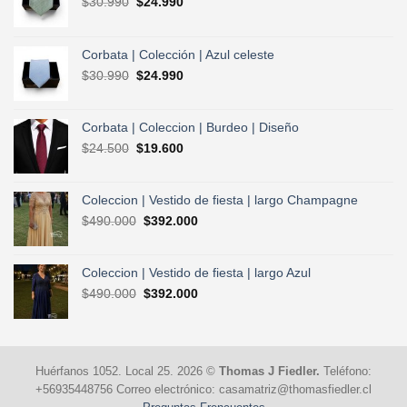
El
El
$
30.990
$
24.990
precio
precio
original
actual
era:
es:
Corbata | Colección | Azul celeste
$30.990.
$24.990.
El
El
$
30.990
$
24.990
precio
precio
original
actual
era:
es:
Corbata | Coleccion | Burdeo | Diseño
$30.990.
$24.990.
El
El
$
24.500
$
19.600
precio
precio
original
actual
era:
es:
Coleccion | Vestido de fiesta | largo Champagne
$24.500.
$19.600.
El
El
$
490.000
$
392.000
precio
precio
original
actual
era:
es:
Coleccion | Vestido de fiesta | largo Azul
$490.000.
$392.000.
El
El
$
490.000
$
392.000
precio
precio
original
actual
era:
es:
$490.000.
$392.000.
Huérfanos 1052. Local 25. 2026 ©
Thomas J Fiedler.
Teléfono:
+56935448756 Correo electrónico: casamatriz@thomasfiedler.cl