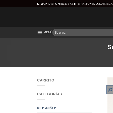
Skip
STOCK DISPONIBLE,SASTRERIA,TUXEDO,SUIT,BL
to
content
Buscar
MENÚ
por:
S
CARRITO
¡O
CATEGORÍAS
KIDS/NIÑOS