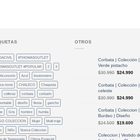
QUETAS
OTROS
DACIVIL
#THOMASOUTLET
Corbata | Colección |
Verde pistacho
OMASOUTLET #POPULAR
2
3
El
El
$
30.990
$
24.990
Accesorio
Azul
boutonniere
precio
pre
original
act
Corbata | Colección |
sa novio
CHALECO
Chaqueta
era:
es:
celeste
colleras
corbata
corbatín
$30.990.
$24
El
El
$
30.990
$
24.990
precio
pre
ontable
diseño
fiesta
gancho
original
act
Corbata | Coleccion |
te
Gris
hombre
humita
era:
es:
Burdeo | Diseño
$30.990.
$24
GO COLECCION
Mujer
Multi traje
El
El
$
24.500
$
19.600
precio
pre
o
Niño
Nueva Coleccion
original
act
Coleccion | Vestido d
era:
es:
ta de Temporada
Oferta Especial