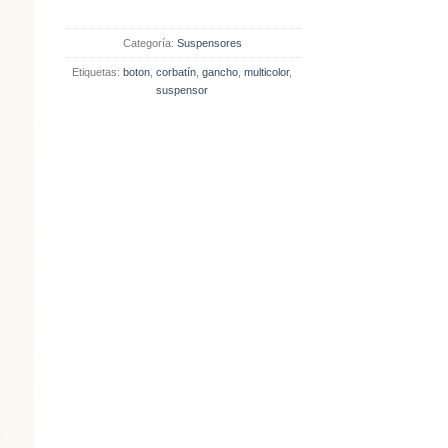
Categoría:
Suspensores
Etiquetas:
boton
,
corbatín
,
gancho
,
multicolor
,
suspensor