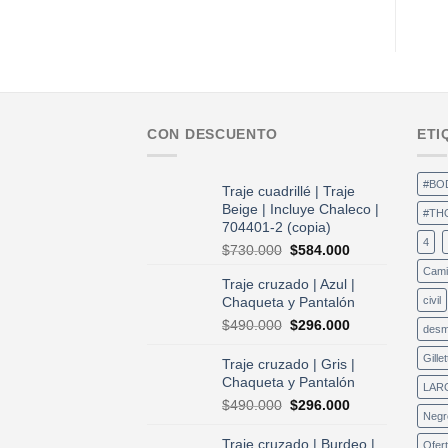
CON DESCUENTO
ETI
#BO
Traje cuadrillé | Traje
Beige | Incluye Chaleco |
#TH
704401-2 (copia)
4
El
El
$
730.000
$
584.000
precio
precio
Cami
Traje cruzado | Azul |
original
actual
Chaqueta y Pantalón
civil
era:
es:
$730.000.
$584.000.
El
El
$
490.000
$
296.000
desm
precio
precio
original
actual
Gillet
Traje cruzado | Gris |
era:
es:
Chaqueta y Pantalón
LAR
$490.000.
$296.000.
El
El
$
490.000
$
296.000
Negr
precio
precio
original
actual
Traje cruzado | Burdeo |
Ofer