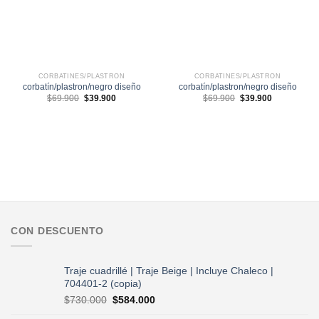
CORBATINES/PLASTRON
CORBATINES/PLASTRON
corbatín/plastron/negro diseño
corbatín/plastron/negro diseño
El
El
El
El
$
69.900
$
39.900
$
69.900
$
39.900
precio
precio
precio
precio
original
actual
original
actual
era:
es:
era:
es:
$69.900.
$39.900.
$69.900.
$39.900.
CON DESCUENTO
Traje cuadrillé | Traje Beige | Incluye Chaleco |
704401-2 (copia)
El
El
$
730.000
$
584.000
precio
precio