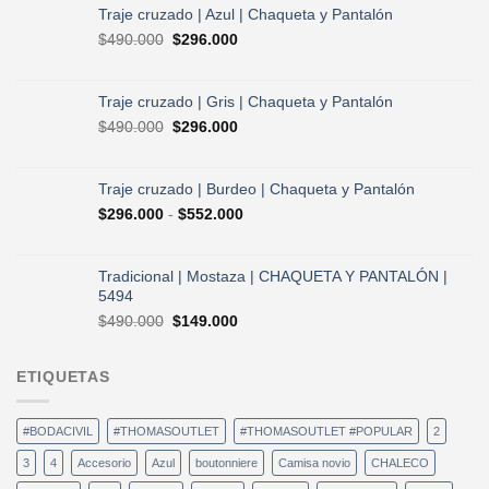
original
actual
Traje cruzado | Azul | Chaqueta y Pantalón
era:
es:
El
El
$
490.000
$
296.000
$730.000.
$584.000.
precio
precio
original
actual
era:
es:
Traje cruzado | Gris | Chaqueta y Pantalón
$490.000.
$296.000.
El
El
$
490.000
$
296.000
precio
precio
original
actual
era:
es:
Traje cruzado | Burdeo | Chaqueta y Pantalón
$490.000.
$296.000.
Rango
$
296.000
-
$
552.000
de
precios:
desde
Tradicional | Mostaza | CHAQUETA Y PANTALÓN |
$296.000
5494
hasta
El
El
$
490.000
$
149.000
$552.000
precio
precio
original
actual
ETIQUETAS
era:
es:
$490.000.
$149.000.
#BODACIVIL
#THOMASOUTLET
#THOMASOUTLET #POPULAR
2
3
4
Accesorio
Azul
boutonniere
Camisa novio
CHALECO