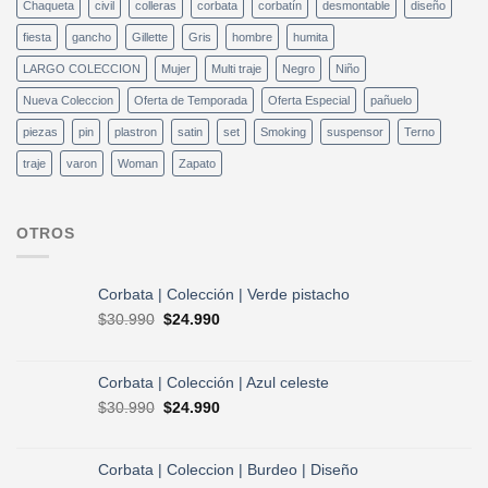
Chaqueta
civil
colleras
corbata
corbatín
desmontable
diseño
fiesta
gancho
Gillette
Gris
hombre
humita
LARGO COLECCION
Mujer
Multi traje
Negro
Niño
Nueva Coleccion
Oferta de Temporada
Oferta Especial
pañuelo
piezas
pin
plastron
satin
set
Smoking
suspensor
Terno
traje
varon
Woman
Zapato
OTROS
Corbata | Colección | Verde pistacho
El
El
$
30.990
$
24.990
precio
precio
original
actual
era:
es:
Corbata | Colección | Azul celeste
$30.990.
$24.990.
El
El
$
30.990
$
24.990
precio
precio
original
actual
era:
es:
Corbata | Coleccion | Burdeo | Diseño
$30.990.
$24.990.